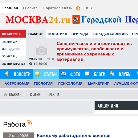
О сайте
Обратная связь
RSS
Главная
09
ВАЖНОЕ
ПОЛИТИКА
ПРИРОДА
ГОРОДСКАЯ ЖИЗНЬ
ПР
АВГУСТА
за три дня
НАУКА
ТЕХНОЛОГИИ
ЗНАМЕНИТОСТИ
АВТО
РАЗВЛЕЧЕ
тель
Сэндвич-панели в строительстве:
е советы для
преимущества, особенности и
за неделю
вого
применение современных
за месяц
материалов
29.07.26
0
24
за три месяца
12:59:00
НОВОСТИ
СТАТЬИ
ФОТО
БЛОГИ
КЛУБЫ
АСТРОНОМИЯ
ОБЗОРЫ
ГЕОЛОГИЯ
ВИДЕОРЕПОРТАЖИ
ПСИХОЛОГИЯ
МАРКЕТИНГ
ЛУЧШИЕ ФО
ГЛАВНАЯ
СТАТЬИ
РАБОТА
АКЦИЯ ДНЯ
Работа
Каждому работодателю хочется
2 мая 2026