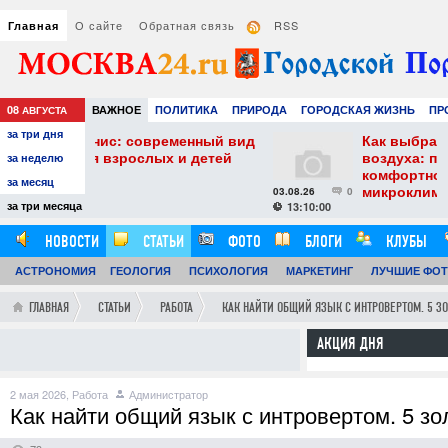
О сайте
Обратная связь
RSS
Главная
08
ВАЖНОЕ
ПОЛИТИКА
ПРИРОДА
ГОРОДСКАЯ ЖИЗНЬ
ПР
АВГУСТА
за три дня
РАЗВЛЕЧЕНИЯ И ОТДЫХ
овременный вид
Как выбрать увлажнитель
лых и детей
воздуха: практические советы д
за неделю
комфортного и здорового
за месяц
микроклимата
03.08.26
0
за три месяца
13:10:00
НОВОСТИ
СТАТЬИ
ФОТО
БЛОГИ
КЛУБЫ
АСТРОНОМИЯ
ГЕОЛОГИЯ
ПСИХОЛОГИЯ
МАРКЕТИНГ
ЛУЧШИЕ ФО
ГЛАВНАЯ
СТАТЬИ
РАБОТА
КАК НАЙТИ ОБЩИЙ ЯЗЫК С ИНТРОВЕРТОМ. 5 З
АКЦИЯ ДНЯ
2 мая 2026,
Работа
Администратор
Как найти общий язык с интровертом. 5 з