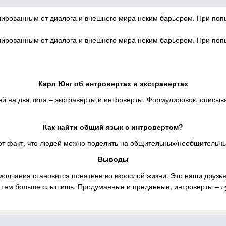
золированным от диалога и внешнего мира неким барьером. При поп
золированным от диалога и внешнего мира неким барьером. При поп
Карл Юнг об интровертах и экстравертах
й на два типа – экстраверты и интроверты. Формулировок, описы
Как найти общий язык с интровертом?
тот факт, что людей можно поделить на общительных/необщительны
Выводы
 молчания становится понятнее во взрослой жизни. Это наши друзь
 – тем больше слышишь. Продуманные и преданные, интроверты – л