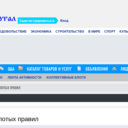
Зарегистрироваться
Вход
ОДОВОЛЬСТВИЕ
ЭКОНОМИКА
СТРОИТЕЛЬСТВО
В МИРЕ
СПОРТ
КУЛЬ
Сэндвич-панели в строительстве:
ля
преимущества, особенности и
применение современных
материалов
29.07.26
0
24.07.26
0
12:59:00
12:57:00
Q&A
КАТАЛОГ ТОВАРОВ И УСЛУГ
ОБЪЯВЛЕНИЯ
ЛЮД
ТО
ЛЕНТА АКТИВНОСТИ
КОЛЛЕКТИВНЫЕ БЛОГИ
ОЛОТЫХ ПРАВИЛ
олотых правил