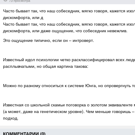
73 просмотра
Часто бывает так, что наш собеседник, мягко говоря, кажется и
дискомфорта, или д
Часто бывает так, что наш собеседник, мягко говоря, кажется и
дискомфорта, или даже ощущение, что собеседник невежлив.
Это ощущение типично, если он – интроверт.
Известный идол психологии четко расклассифицировал всех люде
расплывчатыми, но общая картина такова:
Можно по разному относиться к системе Юнга, но опровергнуть 
Известная со школьной скамьи поговорка о золотом эквиваленте
(а может, даже на генетическом уровне). Чем меньше говоришь
подход.
КОММЕНТАРИИ (
0
)