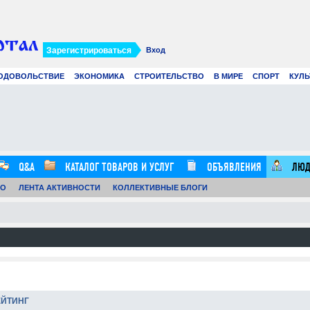
Зарегистрироваться
Вход
ОДОВОЛЬСТВИЕ
ЭКОНОМИКА
СТРОИТЕЛЬСТВО
В МИРЕ
СПОРТ
КУЛЬ
Современное создание смет: как
Вир
цифровые технологии и
рек
искусственный интеллект меняют
в 2
строительные расчеты
.07.26
0
21.07.26
0
12:57:00
16:20:00
Q&A
КАТАЛОГ ТОВАРОВ И УСЛУГ
ОБЪЯВЛЕНИЯ
ЛЮД
ТО
ЛЕНТА АКТИВНОСТИ
КОЛЛЕКТИВНЫЕ БЛОГИ
ЕЙТИНГ