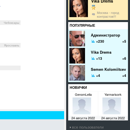
Vika Drems
y
Москва - город
контрастов!!!
Чебоксары
ПОПУЛЯРНЫЕ
Администратор
+230
+5
Ярославль
Vika Drems
+13
+6
Semen Kolomiitcev
+4
+4
НОВИЧКИ
GenomLella
Yarmarisork
24 августа 2022
24 августа 2022
все пользователи