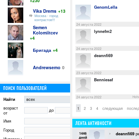
+230
GenomLella
Vika Drems
+13
Москва - город
контрастов!!!
24 августа 2022
Semen
lynnefm2
Kolomiitcev
+4
24 августа 2022
Бригада
+4
deannfi69
Andrewsemo
0
23 августа 2022
Benniesaf
ПОИСК ПОЛЬЗОВАТЕЛЕЙ
24 августа 2022
Hoh
Найти
возраст
1
2
3
4
следующая
после
до
от
Имя
ЛЕНТА АКТИВНОСТИ
Город
deannfi69
ре
1446
дней
Интересы