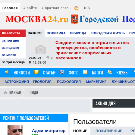
О сайте
Обратная связь
RSS
Главная
08
ВАЖНОЕ
ПОЛИТИКА
ПРИРОДА
ГОРОДСКАЯ ЖИЗНЬ
ПР
АВГУСТА
за три дня
РАЗВЛЕЧЕНИЯ И ОТДЫХ
тель
Сэндвич-панели в строительстве:
е советы для
преимущества, особенности и
за неделю
вого
применение современных
за месяц
материалов
29.07.26
0
24
за три месяца
12:59:00
НОВОСТИ
СТАТЬИ
ФОТО
БЛОГИ
КЛУБЫ
АСТРОНОМИЯ
ГЕОЛОГИЯ
ПСИХОЛОГИЯ
МАРКЕТИНГ
ЛУЧШИЕ ФО
ГЛАВНАЯ
ЛЮДИ
АКЦИЯ ДНЯ
РЕЙТИНГ ПОЛЬЗОВАТЕЛЕЙ
Пользователи
Администратор
НОВЫЕ
ПОЗИТИВНЫЕ
Р