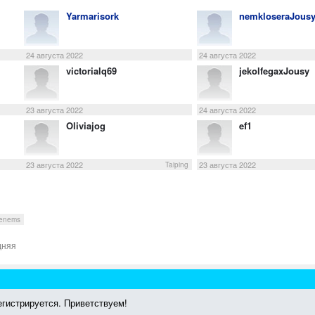
Yarmarisork
nemkloseraJous
24 августа 2022
24 августа 2022
victorialq69
jekolfegaxJousy
23 августа 2022
24 августа 2022
Oliviajog
ef1
23 августа 2022
23 августа 2022
Taiping
enems
дняя
гистрируется. Приветствуем!