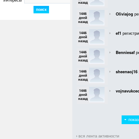
назад
Oliviajog
ре
1446
дней
назад
ef1
регистри
1446
дней
назад
Benniesaf
ре
1446
дней
назад
sheenaoj16
1446
дней
назад
vojnavukce
1446
дней
назад
показ
вся лента активности