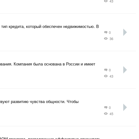
43
й тип кредита, который обеспечен недвижимостью. В
0
36
ования. Компания была основана в России и имеет
0
43
вуют развитию чувства общности. Чтобы
0
45
 BOM трактора, позволяющие эффективно откачивать