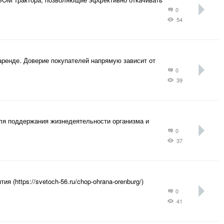
0
54
ренде. Доверие покупателей напрямую зависит от
0
39
ля поддержания жизнедеятельности организма и
0
37
(https://svetoch-56.ru/chop-ohrana-orenburg/)
0
41