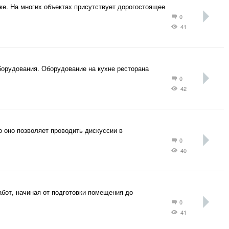
е. На многих объектах присутствует дорогостоящее
0
41
борудования. Оборудование на кухне ресторана
0
42
 оно позволяет проводить дискуссии в
0
40
абот, начиная от подготовки помещения до
0
41