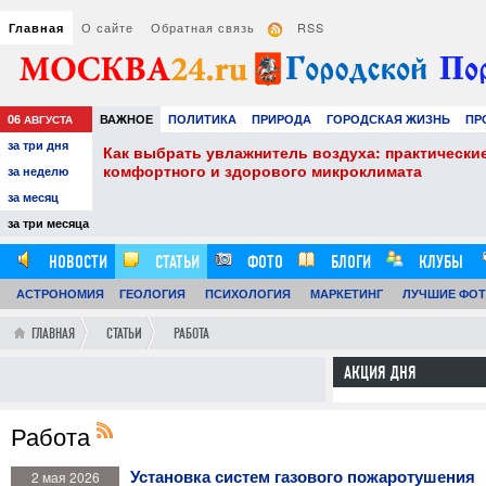
О сайте
Обратная связь
RSS
Главная
06
ВАЖНОЕ
ПОЛИТИКА
ПРИРОДА
ГОРОДСКАЯ ЖИЗНЬ
ПР
АВГУСТА
за три дня
РАЗВЛЕЧЕНИЯ И ОТДЫХ
советы для
Сэндвич-панели в строительстве: 
применение современных материа
за неделю
за месяц
29.07.26
0
за три месяца
12:59:00
НОВОСТИ
СТАТЬИ
ФОТО
БЛОГИ
КЛУБЫ
АСТРОНОМИЯ
ГЕОЛОГИЯ
ПСИХОЛОГИЯ
МАРКЕТИНГ
ЛУЧШИЕ ФО
ГЛАВНАЯ
СТАТЬИ
РАБОТА
АКЦИЯ ДНЯ
Работа
Установка систем газового пожаротушения
2 мая 2026