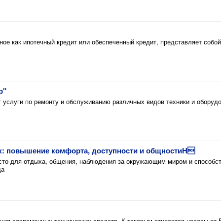
ное как ипотечный кредит или обеспеченный кредит, представляет собо
р"
т услуги по ремонту и обслуживанию различных видов техники и оборуд
к: повышение комфорта, доступности и общностиH
то для отдыха, общения, наблюдения за окружающим миром и способст
да
ния современных технических средств. К таковым относятся насосы от