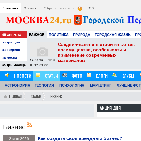
О сайте
Обратная связь
RSS
Главная
09
ВАЖНОЕ
ПОЛИТИКА
ПРИРОДА
ГОРОДСКАЯ ЖИЗНЬ
ПР
АВГУСТА
за три дня
НАУКА
ТЕХНОЛОГИИ
ЗНАМЕНИТОСТИ
АВТО
РАЗВЛЕЧЕ
тель
Сэндвич-панели в строительстве:
е советы для
преимущества, особенности и
за неделю
вого
применение современных
за месяц
материалов
29.07.26
0
24
за три месяца
12:59:00
НОВОСТИ
СТАТЬИ
ФОТО
БЛОГИ
КЛУБЫ
АСТРОНОМИЯ
ОБЗОРЫ
ГЕОЛОГИЯ
ВИДЕОРЕПОРТАЖИ
ПСИХОЛОГИЯ
МАРКЕТИНГ
ЛУЧШИЕ ФО
ГЛАВНАЯ
СТАТЬИ
БИЗНЕС
АКЦИЯ ДНЯ
Бизнес
Как создать свой арендный бизнес?
2 мая 2026