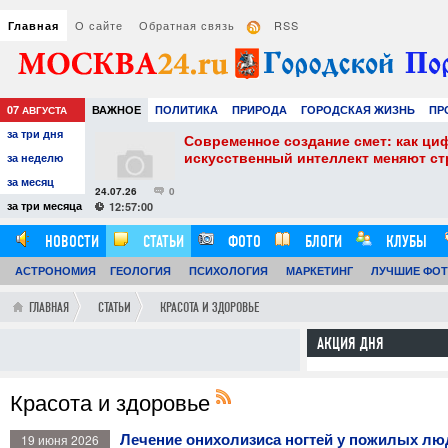
О сайте
Обратная связь
RSS
Главная
07
ВАЖНОЕ
ПОЛИТИКА
ПРИРОДА
ГОРОДСКАЯ ЖИЗНЬ
ПР
АВГУСТА
за три дня
НАУКА
ТЕХНОЛОГИИ
ЗНАМЕНИТОСТИ
АВТО
РАЗВЛЕЧЕ
собенности и
Современное создание смет: как ци
искусственный интеллект меняют с
за неделю
за месяц
24.07.26
0
за три месяца
12:57:00
НОВОСТИ
СТАТЬИ
ФОТО
БЛОГИ
КЛУБЫ
АСТРОНОМИЯ
ОБЗОРЫ
ГЕОЛОГИЯ
ВИДЕОРЕПОРТАЖИ
ПСИХОЛОГИЯ
МАРКЕТИНГ
ЛУЧШИЕ ФО
ГЛАВНАЯ
СТАТЬИ
КРАСОТА И ЗДОРОВЬЕ
АКЦИЯ ДНЯ
Красота и здоровье
Лечение онихолизиса ногтей у пожилых лю
19 июня 2026