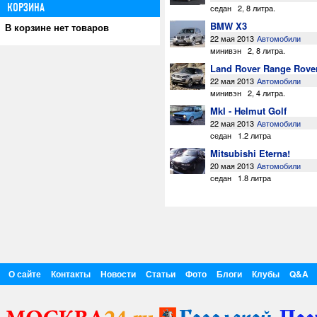
КОРЗИНА
седан
2
,
8 литра
.
BMW X3
В корзине нет товаров
22 мая 2013
Автомобили
минивэн
2
,
8 литра
.
Land Rover Range Rove
22 мая 2013
Автомобили
минивэн
2
,
4 литра
.
MkI - Helmut Golf
22 мая 2013
Автомобили
седан
1.2 литра
Mitsubishi Eterna!
20 мая 2013
Автомобили
седан
1.8 литра
О сайте
Контакты
Новости
Статьи
Фото
Блоги
Клубы
Q&A