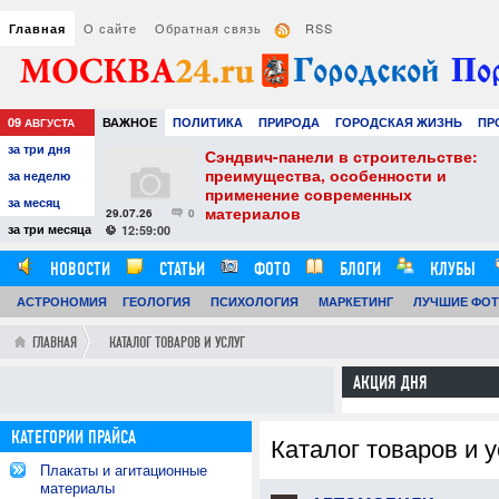
О сайте
Обратная связь
RSS
Главная
09
ВАЖНОЕ
ПОЛИТИКА
ПРИРОДА
ГОРОДСКАЯ ЖИЗНЬ
ПР
АВГУСТА
за три дня
НАУКА
ТЕХНОЛОГИИ
ЗНАМЕНИТОСТИ
АВТО
РАЗВЛЕЧЕ
тель
Сэндвич-панели в строительстве:
е советы для
преимущества, особенности и
за неделю
вого
применение современных
за месяц
материалов
29.07.26
0
24
за три месяца
12:59:00
НОВОСТИ
СТАТЬИ
ФОТО
БЛОГИ
КЛУБЫ
АСТРОНОМИЯ
ОБЗОРЫ
ГЕОЛОГИЯ
ВИДЕОРЕПОРТАЖИ
ПСИХОЛОГИЯ
МАРКЕТИНГ
ЛУЧШИЕ ФО
ГЛАВНАЯ
КАТАЛОГ ТОВАРОВ И УСЛУГ
АКЦИЯ ДНЯ
КАТЕГОРИИ ПРАЙСА
Каталог товаров и у
Плакаты и агитационные
материалы