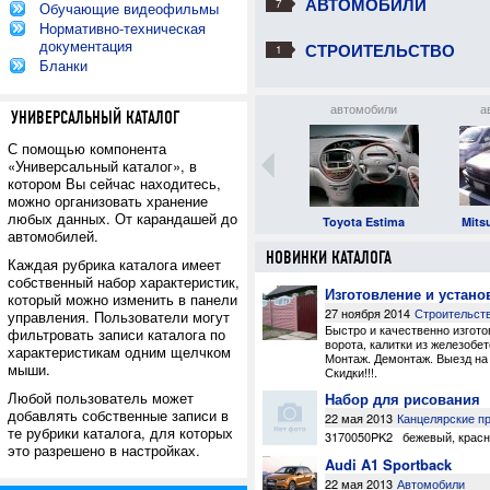
АВТОМОБИЛИ
7
Обучающие видеофильмы
Нормативно-техническая
документация
СТРОИТЕЛЬСТВО
1
Бланки
автомобили
строительство
автомобили
а
УНИВЕРСАЛЬНЫЙ КАТАЛОГ
С помощью компонента
«Универсальный каталог», в
котором Вы сейчас находитесь,
можно организовать хранение
любых данных. От карандашей до
Subaru Domingo
Изготовление и
Toyota Estima
Mits
автомобилей.
установка заборов
100.00 руб.
НОВИНКИ КАТАЛОГА
Каждая рубрика каталога имеет
собственный набор характеристик,
Изготовление и устано
который можно изменить в панели
27 ноября 2014
Строительст
управления. Пользователи могут
Быстро и качественно изгот
фильтровать записи каталога по
ворота
,
калитки из железобе
характеристикам одним щелчком
Монтаж. Демонтаж. Выезд на 
мыши.
Скидки!!!
.
Любой пользователь может
Набор для рисования
добавлять собственные записи в
22 мая 2013
Канцелярские п
те рубрики каталога, для которых
3170050PK2
бежевый
,
крас
это разрешено в настройках.
Audi A1 Sportback
22 мая 2013
Автомобили