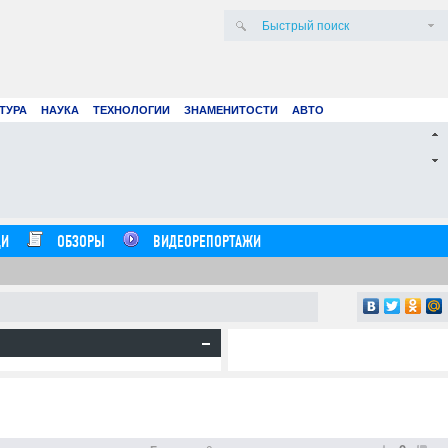
ТУРА
НАУКА
ТЕХНОЛОГИИ
ЗНАМЕНИТОСТИ
АВТО
е:
Современное создание смет: как
цифровые технологии и
искусственный интеллект меняют
строительные расчеты
24.07.26
0
21.07.26
0
12:57:00
16:20:00
И
ОБЗОРЫ
ВИДЕОРЕПОРТАЖИ