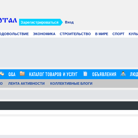
Зарегистрироваться
Вход
ОДОВОЛЬСТВИЕ
ЭКОНОМИКА
СТРОИТЕЛЬСТВО
В МИРЕ
СПОРТ
КУЛЬ
ажнитель
Сэндвич-панели в строительств
еские советы для
преимущества, особенности и
дорового
применение современных
материалов
29.07.26
0
12:59:00
Q&A
КАТАЛОГ ТОВАРОВ И УСЛУГ
ОБЪЯВЛЕНИЯ
ЛЮД
ТО
ЛЕНТА АКТИВНОСТИ
КОЛЛЕКТИВНЫЕ БЛОГИ