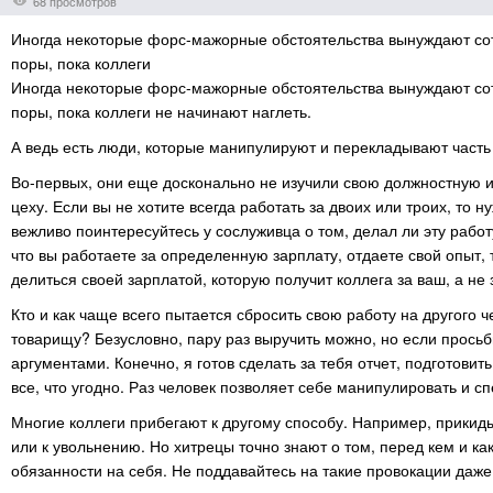
68 просмотров
Иногда некоторые форс-мажорные обстоятельства вынуждают сот
поры, пока коллеги
Иногда некоторые форс-мажорные обстоятельства вынуждают сот
поры, пока коллеги не начинают наглеть.
А ведь есть люди, которые манипулируют и перекладывают часть
Во-первых, они еще досконально не изучили свою должностную ин
цеху. Если вы не хотите всегда работать за двоих или троих, то 
вежливо поинтересуйтесь у сослуживца о том, делал ли эту рабо
что вы работаете за определенную зарплату, отдаете свой опыт, 
делиться своей зарплатой, которую получит коллега за ваш, а не з
Кто и как чаще всего пытается сбросить свою работу на другого 
товарищу? Безусловно, пару раз выручить можно, но если просьб
аргументами. Конечно, я готов сделать за тебя отчет, подготови
все, что угодно. Раз человек позволяет себе манипулировать и с
Многие коллеги прибегают к другому способу. Например, прики
или к увольнению. Но хитрецы точно знают о том, перед кем и как
обязанности на себя. Не поддавайтесь на такие провокации даже