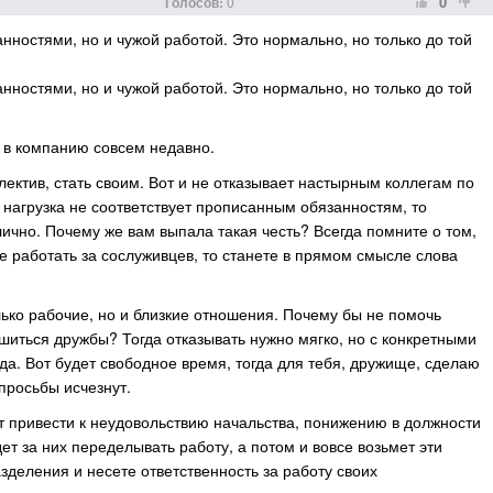
0
Голосов:
0
остями, но и чужой работой. Это нормально, но только до той
остями, но и чужой работой. Это нормально, но только до той
и в компанию совсем недавно.
ектив, стать своим. Вот и не отказывает настырным коллегам по
ая нагрузка не соответствует прописанным обязанностям, то
лично. Почему же вам выпала такая честь? Всегда помните о том,
те работать за сослуживцев, то станете в прямом смысле слова
олько рабочие, но и близкие отношения. Почему бы не помочь
ишиться дружбы? Тогда отказывать нужно мягко, но с конкретными
гда. Вот будет свободное время, тогда для тебя, дружище, сделаю
 просьбы исчезнут.
 привести к неудовольствию начальства, понижению в должности
дет за них переделывать работу, а потом и вовсе возьмет эти
зделения и несете ответственность за работу своих