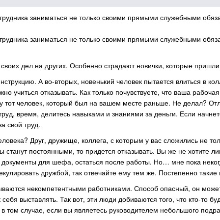
рудника заниматься не только своими прямыми служебными обязанн
рудника заниматься не только своими прямыми служебными обязанн
 своих дел на других. Особенно страдают новички, которые пришл
струкцию. А во-вторых, новенький человек пытается влиться в колл
нужно учиться отказывать. Как только почувствуете, что ваша рабоч
ту тот человек, который был на вашем месте раньше. Не делал? От
труд, время, делитесь навыками и знаниями за деньги. Если начне
а свой труд.
человека? Друг, дружище, коллега, с которым у вас сложились не т
ы станут постоянными, то придется отказывать. Вы же не хотите л
ть документы для шефа, остаться после работы. Но… мне пока неко
пекулировать дружбой, так отвечайте ему тем же. Постепенно такие
дываются некомпетентными работниками. Способ опасный, он может
 себя выставлять. Так вот, эти люди добиваются того, что кто-то бу
 в том случае, если вы являетесь руководителем небольшого подра