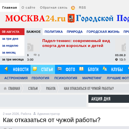
О сайте
Обратная связь
RSS
Главная
08
ВАЖНОЕ
ПОЛИТИКА
ПРИРОДА
ГОРОДСКАЯ ЖИЗНЬ
ПР
АВГУСТА
за три дня
РАЗВЛЕЧЕНИЯ И ОТДЫХ
дел-теннис: современный вид
Как выбрать увл
рта для взрослых и детей
воздуха: практич
за неделю
комфортного и з
за месяц
микроклимата
03.08.26
0
за три месяца
13:10:00
НОВОСТИ
СТАТЬИ
ФОТО
БЛОГИ
КЛУБЫ
АСТРОНОМИЯ
ГЕОЛОГИЯ
ПСИХОЛОГИЯ
МАРКЕТИНГ
ЛУЧШИЕ ФО
ГЛАВНАЯ
СТАТЬИ
РАБОТА
КАК ОТКАЗАТЬСЯ ОТ ЧУЖОЙ РАБОТЫ?
АКЦИЯ ДНЯ
2 мая 2026,
Работа
Администратор
Как отказаться от чужой работы?