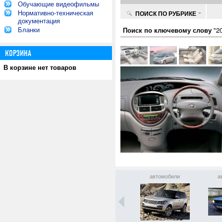
Обучающие видеофильмы
Нормативно-техническая
ПОИСК ПО РУБРИКЕ
документация
Бланки
Поиск по ключевому слову
"20
КОРЗИНА
В корзине нет товаров
автомобили
автомобили
автомобили
а