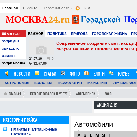
О сайте
Обратная связь
RSS
Главная
06
ВАЖНОЕ
ПОЛИТИКА
ПРИРОДА
ГОРОДСКАЯ ЖИЗНЬ
ПР
АВГУСТА
за три дня
НАУКА
ТЕХНОЛОГИИ
ЗНАМЕНИТОСТИ
АВТО
РАЗВЛЕЧЕ
собенности и
Современное создание смет: как ци
искусственный интеллект меняют с
за неделю
за месяц
24.07.26
0
за три месяца
12:57:00
НОВОСТИ
СТАТЬИ
ФОТО
БЛОГИ
КЛУБЫ
АСТРОНОМИЯ
ОБЗОРЫ
ГЕОЛОГИЯ
ВИДЕОРЕПОРТАЖИ
ПСИХОЛОГИЯ
МАРКЕТИНГ
ЛУЧШИЕ ФО
ГЛАВНАЯ
КАТАЛОГ ТОВАРОВ И УСЛУГ
АВТОМОБИЛИ
2000
АКЦИЯ ДНЯ
КАТЕГОРИИ ПРАЙСА
Автомобили
Плакаты и агитационные
материалы
A
B
L
M
S
T