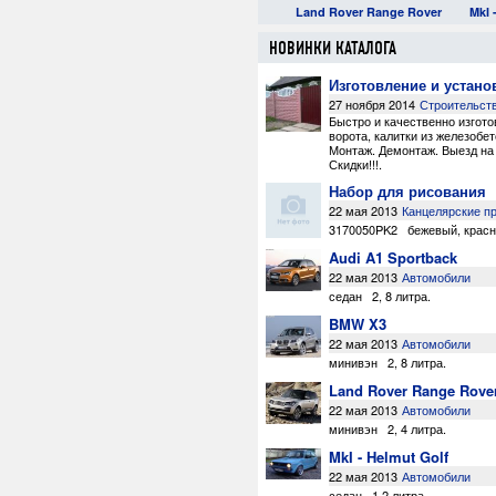
BMW X3
Toyota Estima
Land Rover Range Rover
MkI 
НОВИНКИ КАТАЛОГА
Изготовление и устано
27 ноября 2014
Строительст
Быстро и качественно изгот
ворота
,
калитки из железобе
Монтаж. Демонтаж. Выезд на 
Скидки!!!
.
Набор для рисования
22 мая 2013
Канцелярские п
3170050PK2
бежевый
,
крас
Audi A1 Sportback
22 мая 2013
Автомобили
седан
2
,
8 литра
.
BMW X3
22 мая 2013
Автомобили
минивэн
2
,
8 литра
.
Land Rover Range Rove
22 мая 2013
Автомобили
минивэн
2
,
4 литра
.
MkI - Helmut Golf
22 мая 2013
Автомобили
седан
1.2 литра