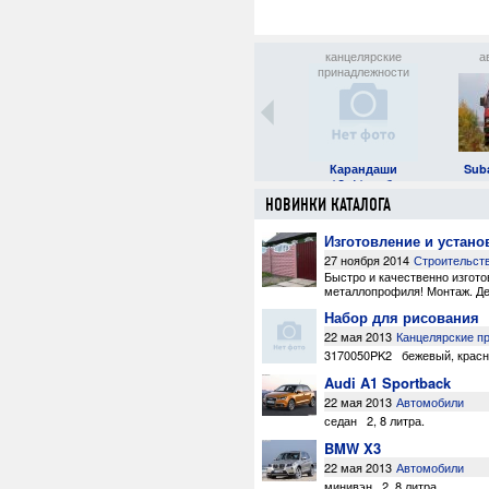
канцелярские
автомобили
канцелярские
а
принадлежности
принадлежности
Набор для рисования
Toyota Estima
Карандаши
Sub
20.40 руб.
12.41 руб.
НОВИНКИ КАТАЛОГА
Изготовление и устано
27 ноября 2014
Строительст
Быстро и качественно изгот
металлопрофиля! Монтаж. Дем
Набор для рисования
22 мая 2013
Канцелярские п
3170050PK2
бежевый
,
крас
Audi A1 Sportback
22 мая 2013
Автомобили
седан
2
,
8 литра
.
BMW X3
22 мая 2013
Автомобили
минивэн
2
,
8 литра
.