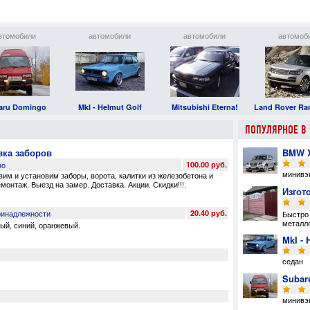
втомобили
автомобили
автомобили
автомоб
aru Domingo
MkI - Helmut Golf
Mitsubishi Eterna!
Land Rover Ra
ПОПУЛЯРНОЕ В 
вка заборов
BMW 
во
100.00 руб.
минивэ
овим и установим заборы
,
ворота
,
калитки из железобетона и
онтаж. Выезд на замер. Доставка. Акции. Скидки!!!
.
Изгот
ринадлежности
20.40 руб.
Быстро 
металло
ный
,
синий
,
оранжевый
.
MkI - 
седан
Subar
минивэ