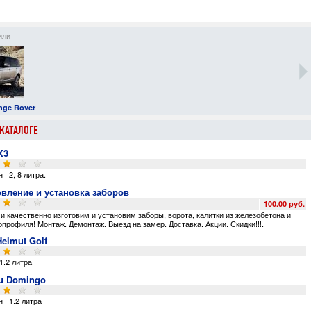
или
канцелярские
автомобили
канцелярские
принадлежности
принадлежности
nge Rover
Набор для рисования
Toyota Estima
Карандаши
20.40 руб.
12.41 руб.
КАТАЛОГЕ
X3
н
2
,
8 литра
.
овление и установка заборов
100.00 руб.
и качественно изготовим и установим заборы
,
ворота
,
калитки из железобетона и
профиля! Монтаж. Демонтаж. Выезд на замер. Доставка. Акции. Скидки!!!
.
Helmut Golf
1.2 литра
u Domingo
н
1.2 литра