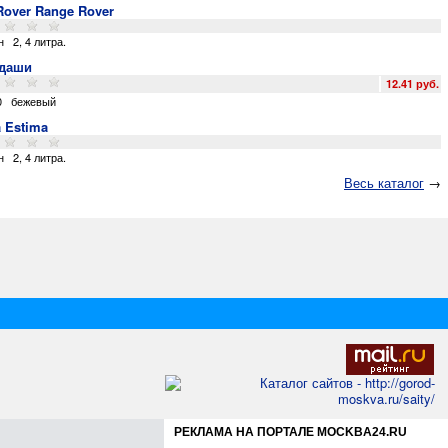
Rover Range Rover
н
2
,
4 литра
.
даши
12.41 руб.
0
бежевый
a Estima
н
2
,
4 литра
.
Весь каталог
→
РЕКЛАМА НА ПОРТАЛЕ MOCKBA24.RU