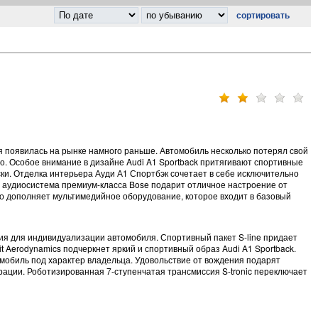
ая появилась на рынке намного раньше. Автомобиль несколько потерял свой
но. Особое внимание в дизайне Audi A1 Sportback притягивают спортивные
ки. Отделка интерьера Ауди А1 Спортбэк сочетает в себе исключительно
о аудиосистема премиум-класса Bose подарит отличное настроение от
но дополняет мультимедийное оборудование, которое входит в базовый
ия для индивидуализации автомобиля. Спортивный пакет S-line придает
 Aerodynamics подчеркнет яркий и спортивный образ Audi A1 Sportback.
томобиль под характер владельца. Удовольствие от вождения подарят
ерации. Роботизированная 7-ступенчатая трансмиссия S-tronic переключает