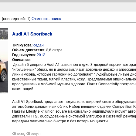
 (совпадений: 1)
Отменить поиск
Audi A1 Sportback
Тип кузова
:
седан
Объем двигателя
: 2,8 литра
Год выпуска
:
2012
Описание
:
Дизайн 5-дверного Audi A1 выполнен в духе 3-дверной версии, котор
"игрушечный" образ, но в целом выглядит довольно дерзко и агрессив
линии кузова, которые гармонично дополняют 17-дюймовые литые дис
качественные ткани, мягкий пластик, кожу. Предлагаемая опциональн
прослушивания любимой музыки в дороге. Пакет Connectivity прекрас
пакет опций.
Audi A1 Sportback предлагает покупателю широкий спектр оборудован
автомобилю динамичный облик. Набор внешней отделки Competition Kit
Пакеты Lifestyle kit union square максимально индивидуализируют ав
двигатели TFSI, оборудованные системой Start/Stop и системой рекуп
передачи максимально быстро и без потерь мощности.
,
авто
седан