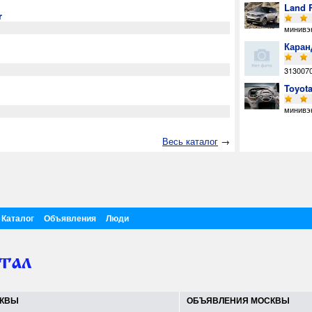
Land 
r
минивэ
Каран
313007
Toyot
минивэ
Весь каталог
→
Каталог
Объявления
Люди
СКВЫ
ОБЪЯВЛЕНИЯ МОСКВЫ