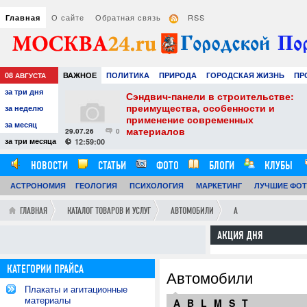
О сайте
Обратная связь
RSS
Главная
08
ВАЖНОЕ
ПОЛИТИКА
ПРИРОДА
ГОРОДСКАЯ ЖИЗНЬ
ПР
АВГУСТА
за три дня
РАЗВЛЕЧЕНИЯ И ОТДЫХ
тель
Сэндвич-панели в строительстве:
е советы для
преимущества, особенности и
за неделю
вого
применение современных
за месяц
материалов
29.07.26
0
24
за три месяца
12:59:00
НОВОСТИ
СТАТЬИ
ФОТО
БЛОГИ
КЛУБЫ
АСТРОНОМИЯ
ГЕОЛОГИЯ
ПСИХОЛОГИЯ
МАРКЕТИНГ
ЛУЧШИЕ ФО
ГЛАВНАЯ
КАТАЛОГ ТОВАРОВ И УСЛУГ
АВТОМОБИЛИ
A
АКЦИЯ ДНЯ
КАТЕГОРИИ ПРАЙСА
Автомобили
Плакаты и агитационные
материалы
A
B
L
M
S
T