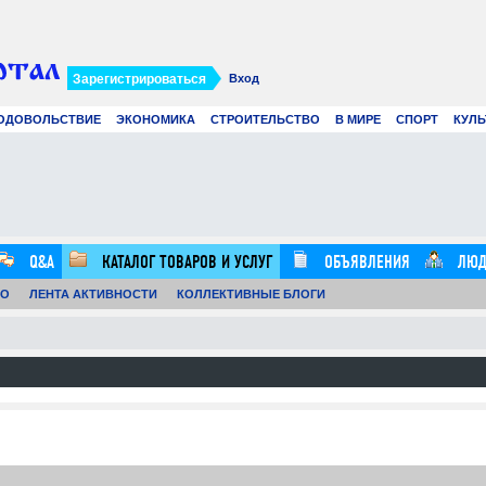
Зарегистрироваться
Вход
ОДОВОЛЬСТВИЕ
ЭКОНОМИКА
СТРОИТЕЛЬСТВО
В МИРЕ
СПОРТ
КУЛЬ
Современное создание смет: как
Вир
цифровые технологии и
рек
искусственный интеллект меняют
в 2
строительные расчеты
.07.26
0
21.07.26
0
12:57:00
16:20:00
Q&A
КАТАЛОГ ТОВАРОВ И УСЛУГ
ОБЪЯВЛЕНИЯ
ЛЮД
ТО
ЛЕНТА АКТИВНОСТИ
КОЛЛЕКТИВНЫЕ БЛОГИ