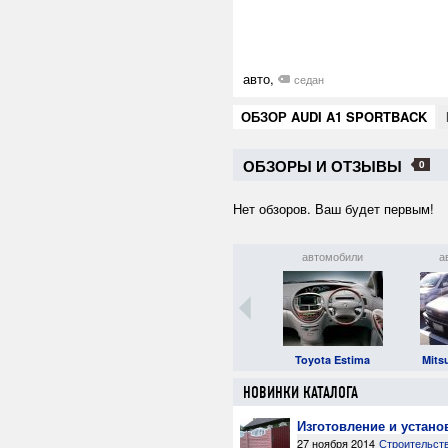
авто,
седан
ОБЗОР AUDI A1 SPORTBACK
ОБЗОРЫ И ОТЗЫВЫ
0
Нет обзоров. Ваш будет первым!
автомобили
автомобили
автомобили
а
Subaru Domingo
Land Rover Range Rover
Toyota Estima
Mits
НОВИНКИ КАТАЛОГА
Изготовление и устано
27 ноября 2014
Строительст