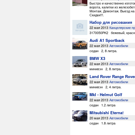
Быстро и качественно изгот
ворота
,
калитки из железобе
Монтаж. Демонтаж. Выезд на 
Скидки!!!
.
Набор для рисования
22 мая 2013
Канцелярские п
3170050PK2
бежевый
,
крас
Audi A1 Sportback
22 мая 2013
Автомобили
седан
2
,
8 литра
.
BMW X3
22 мая 2013
Автомобили
минивэн
2
,
8 литра
.
Land Rover Range Rove
22 мая 2013
Автомобили
минивэн
2
,
4 литра
.
MkI - Helmut Golf
22 мая 2013
Автомобили
седан
1.2 литра
Mitsubishi Eterna!
20 мая 2013
Автомобили
седан
1.8 литра