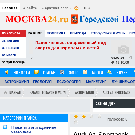
О сайте
Обратная связь
RSS
Главная
09
ВАЖНОЕ
ПОЛИТИКА
ПРИРОДА
ГОРОДСКАЯ ЖИЗНЬ
ПР
АВГУСТА
за три дня
НАУКА
ТЕХНОЛОГИИ
ЗНАМЕНИТОСТИ
АВТО
РАЗВЛЕЧЕ
: современный вид
Как выбрать увлажнитель
зрослых и детей
воздуха: практические сове
за неделю
комфортного и здорового
за месяц
микроклимата
03.08.26
0
за три месяца
13:10:00
НОВОСТИ
СТАТЬИ
ФОТО
БЛОГИ
КЛУБЫ
АСТРОНОМИЯ
ОБЗОРЫ
ГЕОЛОГИЯ
ВИДЕОРЕПОРТАЖИ
ПСИХОЛОГИЯ
МАРКЕТИНГ
ЛУЧШИЕ ФО
ГЛАВНАЯ
КАТАЛОГ ТОВАРОВ И УСЛУГ
АВТОМОБИЛИ
AUDI A1 SPORTBACK
АКЦИЯ ДНЯ
КАТЕГОРИИ ПРАЙСА
голосов:
8
Плакаты и агитационные
материалы
Audi A1 Sportback