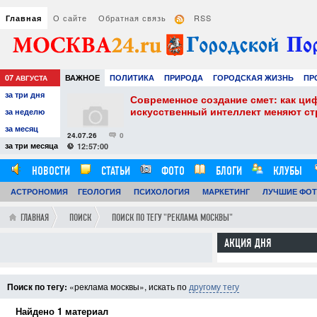
О сайте
Обратная связь
RSS
Главная
07
ВАЖНОЕ
ПОЛИТИКА
ПРИРОДА
ГОРОДСКАЯ ЖИЗНЬ
ПР
АВГУСТА
за три дня
НАУКА
ТЕХНОЛОГИИ
ЗНАМЕНИТОСТИ
АВТО
РАЗВЛЕЧЕ
собенности и
Современное создание смет: как ци
искусственный интеллект меняют с
за неделю
за месяц
24.07.26
0
за три месяца
12:57:00
НОВОСТИ
СТАТЬИ
ФОТО
БЛОГИ
КЛУБЫ
АСТРОНОМИЯ
ОБЗОРЫ
ГЕОЛОГИЯ
ВИДЕОРЕПОРТАЖИ
ПСИХОЛОГИЯ
МАРКЕТИНГ
ЛУЧШИЕ ФО
ГЛАВНАЯ
ПОИСК
ПОИСК ПО ТЕГУ "РЕКЛАМА МОСКВЫ"
АКЦИЯ ДНЯ
Поиск по тегу:
«реклама москвы», искать по
другому тегу
Найдено 1 материал