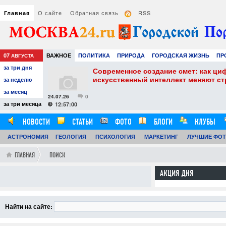
О сайте
Обратная связь
RSS
Главная
07
ВАЖНОЕ
ПОЛИТИКА
ПРИРОДА
ГОРОДСКАЯ ЖИЗНЬ
ПР
АВГУСТА
за три дня
НАУКА
ТЕХНОЛОГИИ
ЗНАМЕНИТОСТИ
АВТО
РАЗВЛЕЧЕ
собенности и
Современное создание смет: как ци
искусственный интеллект меняют с
за неделю
за месяц
24.07.26
0
за три месяца
12:57:00
НОВОСТИ
СТАТЬИ
ФОТО
БЛОГИ
КЛУБЫ
АСТРОНОМИЯ
ОБЗОРЫ
ГЕОЛОГИЯ
ВИДЕОРЕПОРТАЖИ
ПСИХОЛОГИЯ
МАРКЕТИНГ
ЛУЧШИЕ ФО
ГЛАВНАЯ
ПОИСК
АКЦИЯ ДНЯ
Найти на сайте: