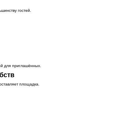
ьшинству гостей.
й для приглашённых.
бств
доставляет площадка.