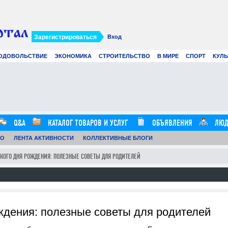
Зарегистрироваться
Вход
ОДОВОЛЬСТВИЕ
ЭКОНОМИКА
СТРОИТЕЛЬСТВО
В МИРЕ
СПОРТ
КУЛЬ
Сэндвич-панели в строительстве:
Сов
преимущества, особенности и
циф
применение современных
иск
материалов
стр
.07.26
0
24.07.26
0
12:59:00
12:57:00
Q&A
КАТАЛОГ ТОВАРОВ И УСЛУГ
ОБЪЯВЛЕНИЯ
ЛЮД
ТО
ЛЕНТА АКТИВНОСТИ
КОЛЛЕКТИВНЫЕ БЛОГИ
СКОГО ДНЯ РОЖДЕНИЯ: ПОЛЕЗНЫЕ СОВЕТЫ ДЛЯ РОДИТЕЛЕЙ
ждения: полезные советы для родителей