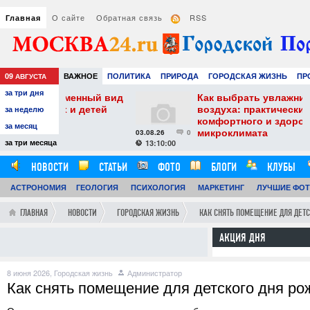
О сайте
Обратная связь
RSS
Главная
09
ВАЖНОЕ
ПОЛИТИКА
ПРИРОДА
ГОРОДСКАЯ ЖИЗНЬ
ПР
АВГУСТА
за три дня
РАЗВЛЕЧЕНИЯ И ОТДЫХ
менный вид
Как выбрать увлажнитель
и детей
воздуха: практические советы для
за неделю
комфортного и здорового
за месяц
микроклимата
03.08.26
0
29
за три месяца
13:10:00
НОВОСТИ
СТАТЬИ
ФОТО
БЛОГИ
КЛУБЫ
АСТРОНОМИЯ
ГЕОЛОГИЯ
ПСИХОЛОГИЯ
МАРКЕТИНГ
ЛУЧШИЕ ФО
ГЛАВНАЯ
НОВОСТИ
ГОРОДСКАЯ ЖИЗНЬ
КАК СНЯТЬ ПОМЕЩЕНИЕ ДЛЯ ДЕТ
АКЦИЯ ДНЯ
8 июня 2026,
Городская жизнь
Администратор
Как снять помещение для детского дня ро