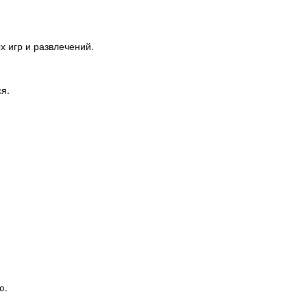
 игр и развлечений.
я.
ю.