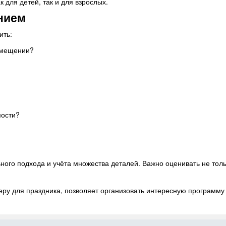
для детей, так и для взрослых.
нием
ить:
омещении?
мости?
ого подхода и учёта множества деталей. Важно оценивать не толь
у для праздника, позволяет организовать интересную программу