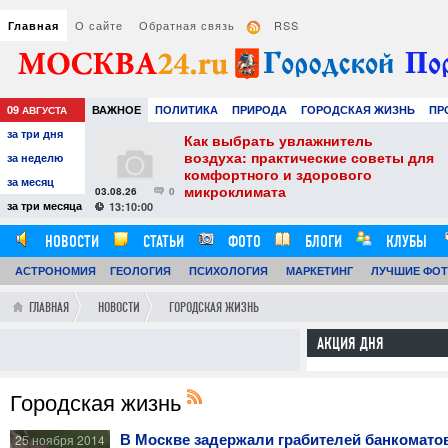
О сайте
Обратная связь
RSS
Главная
09
ВАЖНОЕ
ПОЛИТИКА
ПРИРОДА
ГОРОДСКАЯ ЖИЗНЬ
ПР
АВГУСТА
за три дня
НАУКА
ТЕХНОЛОГИИ
ЗНАМЕНИТОСТИ
АВТО
РАЗВЛЕЧЕ
менный вид
Как выбрать увлажнитель
и детей
воздуха: практические советы для
за неделю
комфортного и здорового
за месяц
микроклимата
03.08.26
0
29
за три месяца
13:10:00
НОВОСТИ
СТАТЬИ
ФОТО
БЛОГИ
КЛУБЫ
АСТРОНОМИЯ
ОБЗОРЫ
ГЕОЛОГИЯ
ВИДЕОРЕПОРТАЖИ
ПСИХОЛОГИЯ
МАРКЕТИНГ
ЛУЧШИЕ ФО
ГЛАВНАЯ
НОВОСТИ
ГОРОДСКАЯ ЖИЗНЬ
АКЦИЯ ДНЯ
Городская жизнь
В Москве задержали грабителей банкомато
25 ноября 2014