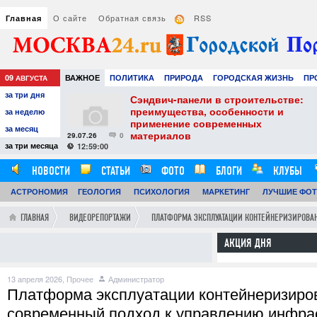
О сайте
Обратная связь
RSS
Главная
09
ВАЖНОЕ
ПОЛИТИКА
ПРИРОДА
ГОРОДСКАЯ ЖИЗНЬ
ПР
АВГУСТА
за три дня
НАУКА
ТЕХНОЛОГИИ
ЗНАМЕНИТОСТИ
АВТО
РАЗВЛЕЧЕ
тель
Сэндвич-панели в строительстве:
е советы для
преимущества, особенности и
за неделю
вого
применение современных
за месяц
материалов
29.07.26
0
24
за три месяца
12:59:00
НОВОСТИ
СТАТЬИ
ФОТО
БЛОГИ
КЛУБЫ
АСТРОНОМИЯ
ОБЗОРЫ
ГЕОЛОГИЯ
ВИДЕОРЕПОРТАЖИ
ПСИХОЛОГИЯ
МАРКЕТИНГ
ЛУЧШИЕ ФО
ГЛАВНАЯ
ВИДЕОРЕПОРТАЖИ
ПЛАТФОРМА ЭКСПЛУАТАЦИИ КОНТЕЙНЕРИЗИРОВА
АКЦИЯ ДНЯ
13 апреля 2026,
Прочее
Администратор
Платформа эксплуатации контейнеризиро
современный подход к управлению инфра