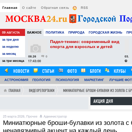
О сайте
Обратная связь
RSS
Главная
09
ВАЖНОЕ
ПОЛИТИКА
ПРИРОДА
ГОРОДСКАЯ ЖИЗНЬ
ПР
АВГУСТА
за три дня
НАУКА
ТЕХНОЛОГИИ
ЗНАМЕНИТОСТИ
АВТО
РАЗВЛЕЧЕ
ел-теннис: современный вид
Как выбрать увла
та для взрослых и детей
воздуха: практиче
за неделю
комфортного и зд
за месяц
микроклимата
03.08.26
0
за три месяца
13:10:00
НОВОСТИ
СТАТЬИ
ФОТО
БЛОГИ
КЛУБЫ
АСТРОНОМИЯ
ОБЗОРЫ
ГЕОЛОГИЯ
ВИДЕОРЕПОРТАЖИ
ПСИХОЛОГИЯ
МАРКЕТИНГ
ЛУЧШИЕ ФО
ГЛАВНАЯ
ВИДЕОРЕПОРТАЖИ
МИНИАТЮРНЫЕ БРОШИ-БУЛАВКИ ИЗ ЗОЛОТА С Б
АКЦИЯ ДНЯ
25 марта 2026,
Прочее
Администратор
Миниатюрные броши-булавки из золота с 
ненавязчивый акцент на каждый день