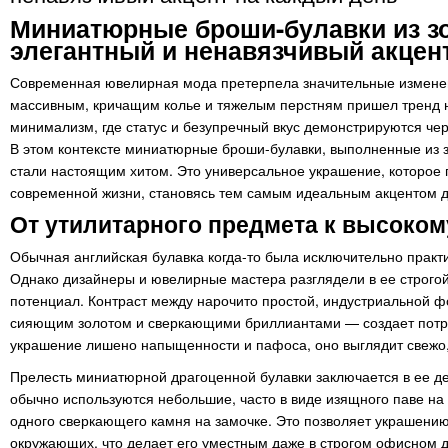
Миниатюрные броши-булавки из зо
элегантный и ненавязчивый акцен
Современная ювелирная мода претерпела значительные изменени
массивным, кричащим колье и тяжелым перстням пришел тренд 
минимализм, где статус и безупречный вкус демонстрируются че
В этом контексте миниатюрные броши-булавки, выполненные из 
стали настоящим хитом. Это универсальное украшение, которое 
современной жизни, становясь тем самым идеальным акцентом д
От утилитарного предмета к высоком
Обычная английская булавка когда-то была исключительно практ
Однако дизайнеры и ювелирные мастера разглядели в ее строго
потенциал. Контраст между нарочито простой, индустриальной
сияющим золотом и сверкающими бриллиантами — создает потр
украшение лишено напыщенности и пафоса, оно выглядит свежо,
Прелесть миниатюрной драгоценной булавки заключается в ее де
обычно используются небольшие, часто в виде изящного паве на
одного сверкающего камня на замочке. Это позволяет украшению
окружающих, что делает его уместным даже в строгом офисном д