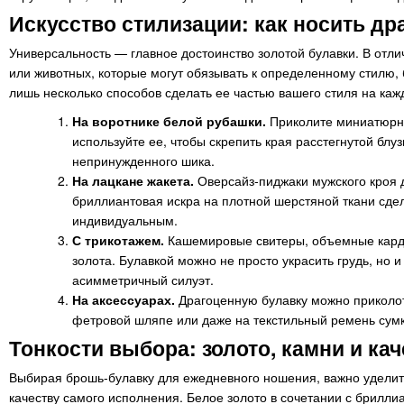
Искусство стилизации: как носить д
Универсальность — главное достоинство золотой булавки. В отли
или животных, которые могут обязывать к определенному стилю, 
лишь несколько способов сделать ее частью вашего стиля на каж
На воротнике белой рубашки.
Приколите миниатюрну
используйте ее, чтобы скрепить края расстегнутой блуз
непринужденного шика.
На лацкане жакета.
Оверсайз-пиджаки мужского кроя д
бриллиантовая искра на плотной шерстяной ткани сде
индивидуальным.
С трикотажем.
Кашемировые свитеры, объемные кард
золота. Булавкой можно не просто украсить грудь, но и
асимметричный силуэт.
На аксессуарах.
Драгоценную булавку можно приколо
фетровой шляпе или даже на текстильный ремень сумк
Тонкости выбора: золото, камни и ка
Выбирая брошь-булавку для ежедневного ношения, важно уделить
качеству самого исполнения. Белое золото в сочетании с брилли