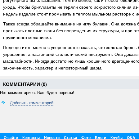
регулярного использования. Тем не менее, как и любое ювелирн
ухода. Чтобы бриллианты не теряли своего искристого сияния из-
недель изделие стоит промывать в теплом мыльном растворе с и
Также всегда обращайте внимание на иглу булавки. Она должна б
протыкать плотные ткани без повреждения их структуры, и при э
пружинного механизма.
Подводя итог, можно с уверенностью сказать, что золотая брошь
украшение, а настоящий стилистический инструмент. Она доказыв
масштабности. Иногда достаточно лишь крошечного драгоценног
законченность, характер и неповторимый шарм.
КОММЕНТАРИИ (
0
)
Нет комментариев. Ваш будет первым!
Добавить комментарий
О сайте
Контакты
Новости
Статьи
Фото
Блоги
Клубы
Q&A