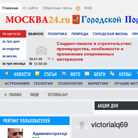
О сайте
Обратная связь
RSS
Главная
10
ВАЖНОЕ
ПОЛИТИКА
ПРИРОДА
ГОРОДСКАЯ ЖИЗНЬ
ПР
АВГУСТА
за три дня
НАУКА
ТЕХНОЛОГИИ
ЗНАМЕНИТОСТИ
АВТО
РАЗВЛЕЧЕ
тель
Сэндвич-панели в строительстве:
е советы для
преимущества, особенности и
за неделю
вого
применение современных
за месяц
материалов
29.07.26
0
24
за три месяца
12:59:00
НОВОСТИ
СТАТЬИ
ФОТО
БЛОГИ
КЛУБЫ
АСТРОНОМИЯ
ОБЗОРЫ
ГЕОЛОГИЯ
ВИДЕОРЕПОРТАЖИ
ПСИХОЛОГИЯ
МАРКЕТИНГ
ЛУЧШИЕ ФО
ГЛАВНАЯ
ЛЮДИ
VICTORIALQ69
АКЦИЯ ДНЯ
РЕЙТИНГ ПОЛЬЗОВАТЕЛЕЙ
victorialq69
Администратор