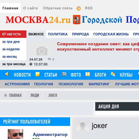
О сайте
Обратная связь
RSS
Главная
07
ВАЖНОЕ
ПОЛИТИКА
ПРИРОДА
ГОРОДСКАЯ ЖИЗНЬ
ПР
АВГУСТА
за три дня
НАУКА
ТЕХНОЛОГИИ
ЗНАМЕНИТОСТИ
АВТО
РАЗВЛЕЧЕ
собенности и
Современное создание смет: как ци
искусственный интеллект меняют с
за неделю
за месяц
24.07.26
0
за три месяца
12:57:00
НОВОСТИ
СТАТЬИ
ФОТО
БЛОГИ
КЛУБЫ
АСТРОНОМИЯ
ОБЗОРЫ
ГЕОЛОГИЯ
ВИДЕОРЕПОРТАЖИ
ПСИХОЛОГИЯ
МАРКЕТИНГ
ЛУЧШИЕ ФО
ГЛАВНАЯ
ЛЮДИ
JOКER
АКЦИЯ ДНЯ
РЕЙТИНГ ПОЛЬЗОВАТЕЛЕЙ
joкer
Администратор