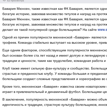
63 просмотра
Бавария Мюнхен, также известная как ФК Бавария, является одн
богатую историю, завоевав множество титулов и наград на протя
Бавария Мюнхен, также известная как ФК Бавария, является одн
богатую историю, завоевав множество титулов и наград на протя
делает ее такой популярной среди болельщиков? На сайте
www.s
Одной из причин популярности мюнхенской «Баварии» являются и
трофеев. Команда стабильно выступает на высоком уровне, привл
Еще одним фактором, способствующим популярности мюнхенской 
был основан более ста лет назад и имеет долгую и легендарную
традиции и ценности, такие как трудолюбие, командная работа и
Клуб также имеет сильную фан-культуру и сообщество. Болельщи
страстью и преданностью клубу. У команды большая и преданная ф
болельщики создают сложные представления и хореографию во в
Кроме того, мюнхенская «Бавария» известна своим новаторским п
играет в привлекательный и динамичный футбол. Болельщики це
В заключение, популярность мюнхенской «Баварии» можно объяс
идентичность и традиции, страстную культуру болельщиков, инн