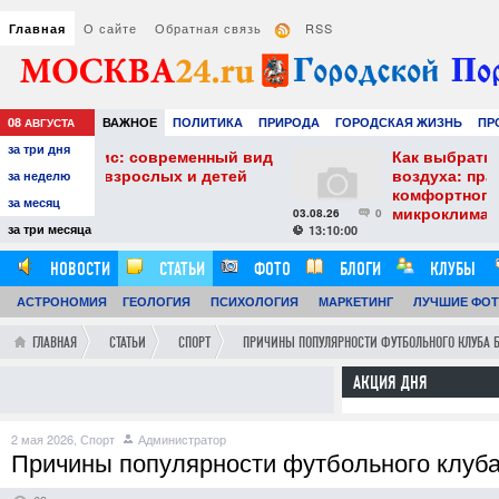
О сайте
Обратная связь
RSS
Главная
08
ВАЖНОЕ
ПОЛИТИКА
ПРИРОДА
ГОРОДСКАЯ ЖИЗНЬ
ПР
АВГУСТА
за три дня
НАУКА
ТЕХНОЛОГИИ
ЗНАМЕНИТОСТИ
АВТО
РАЗВЛЕЧЕ
ременный вид
Как выбрать увлажнитель
ых и детей
воздуха: практические советы дл
за неделю
комфортного и здорового
за месяц
микроклимата
03.08.26
0
за три месяца
13:10:00
НОВОСТИ
СТАТЬИ
ФОТО
БЛОГИ
КЛУБЫ
АСТРОНОМИЯ
ОБЗОРЫ
ГЕОЛОГИЯ
ВИДЕОРЕПОРТАЖИ
ПСИХОЛОГИЯ
МАРКЕТИНГ
ЛУЧШИЕ ФО
ГЛАВНАЯ
СТАТЬИ
СПОРТ
ПРИЧИНЫ ПОПУЛЯРНОСТИ ФУТБОЛЬНОГО КЛУБА 
АКЦИЯ ДНЯ
2 мая 2026,
Спорт
Администратор
Причины популярности футбольного клуб