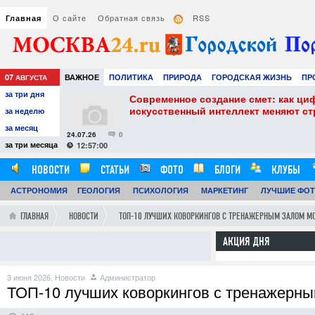
О сайте
Обратная связь
RSS
Главная
07
ВАЖНОЕ
ПОЛИТИКА
ПРИРОДА
ГОРОДСКАЯ ЖИЗНЬ
ПР
АВГУСТА
за три дня
НАУКА
ТЕХНОЛОГИИ
ЗНАМЕНИТОСТИ
АВТО
РАЗВЛЕЧЕ
собенности и
Современное создание смет: как ци
искусственный интеллект меняют с
за неделю
за месяц
24.07.26
0
за три месяца
12:57:00
НОВОСТИ
СТАТЬИ
ФОТО
БЛОГИ
КЛУБЫ
АСТРОНОМИЯ
ОБЗОРЫ
ГЕОЛОГИЯ
ВИДЕОРЕПОРТАЖИ
ПСИХОЛОГИЯ
МАРКЕТИНГ
ЛУЧШИЕ ФО
ГЛАВНАЯ
НОВОСТИ
ТОП-10 ЛУЧШИХ КОВОРКИНГОВ С ТРЕНАЖЕРНЫМ ЗАЛОМ МО
АКЦИЯ ДНЯ
3 июня 2026,
Новости
Администратор
ТОП-10 лучших коворкингов с тренажерны