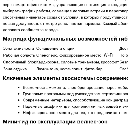
через смарт-офис системы, управляющие вентиляция и кондицио
выбирать график работы, совмещая деловые встречи в перегово
спортивный инвентарь создают условия, в которых продуктивност
пешая доступность от метро дополняется парковка. Каждый абон
делового сообщества города.
Матрица функциональных возможностей гиб
Зона активности
Оснащение и опции
Дост
Рабочая область
Опенспейс, фиксированное место, Wi-Fi
По 
Спортивный блок
Кардиозона, силовые тренажеры, кроссфит
Без
Зона отдыха
Лаунж-зона, кофе-поинт, фито-бар
Сво
Ключевые элементы экосистемы современн
Возможность моментальное бронирование через моби
Групповые программы под руководством сертифициро
Современные интерьеры, способствующие концентраци
Надежные шкафчики для хранения личных вещей и эки
Нефиксированное место для тех, кто предпочитает сме
Мини-гид по эксплуатации велнес-зон