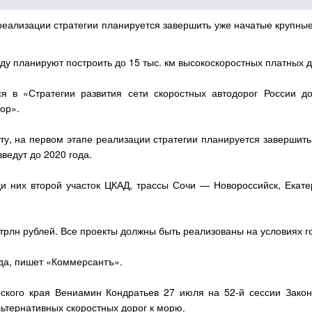
реализации стратегии планируется завершить уже начатые крупные
оду планируют построить до 15 тыс. км высокоскоростных платных 
ся в «Стратегии развития сети скоростных автодорог России д
ор».
ту, на первом этапе реализации стратегии планируется завершить
ведут до 2020 года.
и них второй участок ЦКАД, трассы Сочи — Новороссийск, Екат
7 трлн рублей. Все проекты должны быть реализованы на условиях г
ода, пишет «Коммерсантъ».
рского края Вениамин Кондратьев 27 июля на 52-й сессии Зако
ьтернативных скоростных дорог к морю.