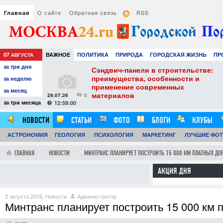
О сайте
Обратная связь
RSS
Главная
07
ВАЖНОЕ
ПОЛИТИКА
ПРИРОДА
ГОРОДСКАЯ ЖИЗНЬ
ПР
АВГУСТА
за три дня
РАЗВЛЕЧЕНИЯ И ОТДЫХ
тель
Сэндвич-панели в строительстве:
е советы для
преимущества, особенности и
за неделю
вого
применение современных
за месяц
материалов
29.07.26
0
24
за три месяца
12:59:00
НОВОСТИ
СТАТЬИ
ФОТО
БЛОГИ
КЛУБЫ
АСТРОНОМИЯ
ГЕОЛОГИЯ
ПСИХОЛОГИЯ
МАРКЕТИНГ
ЛУЧШИЕ ФО
ГЛАВНАЯ
НОВОСТИ
МИНТРАНС ПЛАНИРУЕТ ПОСТРОИТЬ 15 000 КМ ПЛАТНЫХ ДОР
АКЦИЯ ДНЯ
2 августа 2016,
Новости
Администратор
Минтранс планирует построить 15 000 км п