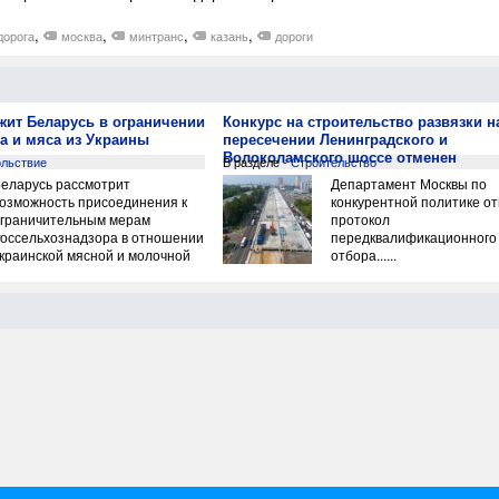
,
,
,
,
дорога
москва
минтранс
казань
дороги
ит Беларусь в ограничении
Конкурс на строительство развязки н
а и мяса из Украины
пересечении Ленинградского и
Волоколамского шоссе отменен
льствие
В разделе -
Строительство
еларусь рассмотрит
Департамент Москвы по
озможность присоединения к
конкурентной политике о
граничительным мерам
протокол
оссельхознадзора в отношении
передквалификационного
краинской мясной и молочной
отбора......
родукции, заявил главный
етеринарный инспектор
еларуси Юрий Пивоварчик в
оде телефонных переговоров с
аместителем руководителя
оссельхознадзора Евгением
епоклоновым. Информация об
том размещена на сайте
оссийского ведомства....