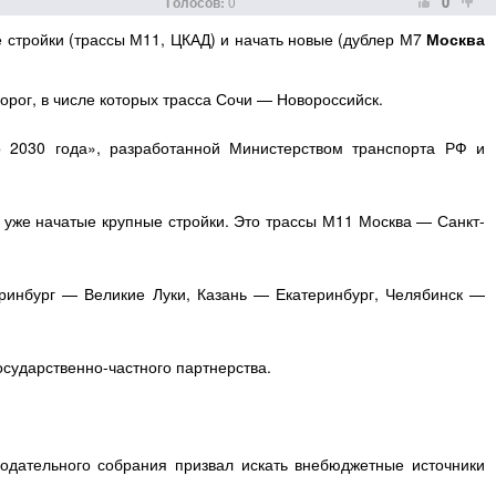
0
Голосов:
0
 стройки (трассы М11, ЦКАД) и начать новые (дублер М7
Москва
дорог, в числе которых трасса Сочи — Новороссийск.
о 2030 года», разработанной Министерством транспорта РФ и
 уже начатые крупные стройки. Это трассы М11 Москва — Санкт-
еринбург — Великие Луки, Казань — Екатеринбург, Челябинск —
осударственно-частного партнерства.
нодательного собрания призвал искать внебюджетные источники