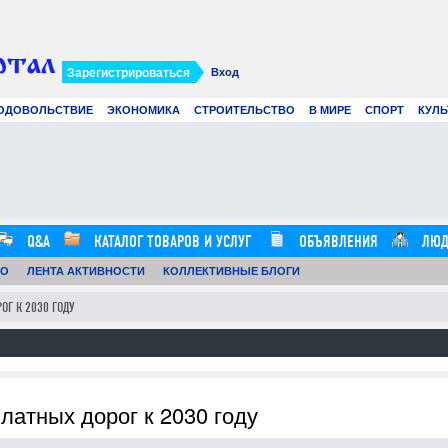
Зарегистрироваться
Вход
ОДОВОЛЬСТВИЕ
ЭКОНОМИКА
СТРОИТЕЛЬСТВО
В МИРЕ
СПОРТ
КУЛЬ
Современное создание смет: как
Вир
цифровые технологии и
рек
искусственный интеллект меняют
в 2
строительные расчеты
.07.26
0
21.07.26
0
12:57:00
16:20:00
Q&A
КАТАЛОГ ТОВАРОВ И УСЛУГ
ОБЪЯВЛЕНИЯ
ЛЮД
ТО
ЛЕНТА АКТИВНОСТИ
КОЛЛЕКТИВНЫЕ БЛОГИ
ОГ К 2030 ГОДУ
латных дорог к 2030 году