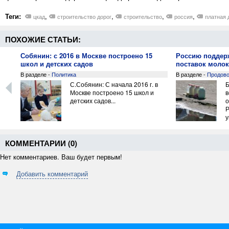
Теги:
,
,
,
,
цкад
строительство дорог
строительство
россия
платная 
ПОХОЖИЕ СТАТЬИ:
Собянин: с 2016 в Москве построено 15
Россию поддерж
школ и детских садов
поставок молок
В разделе -
Политика
В разделе -
Продово
С.Собянин: С начала 2016 г. в
Б
нил
Москве построено 15 школ и
в
детских садов...
о
Р
у
п
в
Б
КОММЕНТАРИИ (
0
)
х
Нет комментариев. Ваш будет первым!
з
Р
Добавить комментарий
Н
э
р