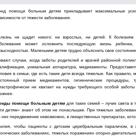
онд помощи больным детям прикладывает максимальные усил
висимости от тяжести заболевания.
лезнь не щадит никого: ни взрослых, ни детей. К болезням
аболевание может осложнить последующую жизнь ребенка, 
зысходностью. Маленьким детям трудно объяснить свое состояние,
вают случаи, когда заботы родителей и врачей районной полик
алификации, уникальная аппаратура, медикаменты. Предостави
ловия в семье, где есть такие дети всегда тяжелые. Как правил
остоянный прием медикаментов, гигиенические процедуры, т
тастрофически не хватает на нужды требующего особой заботы
ожнее.
онды помощи больным детям
для таких семей – лучик света в 
ги детям» знают об этом не понаслышке. При тяжелых заболеван
з них передвижение невозможно, в лекарственных препаратах, кот
ия, чтобы пациенты с детским церебральным параличом, в за
кологических заболеваниях, тяжелых поражениях опорно-двигатель