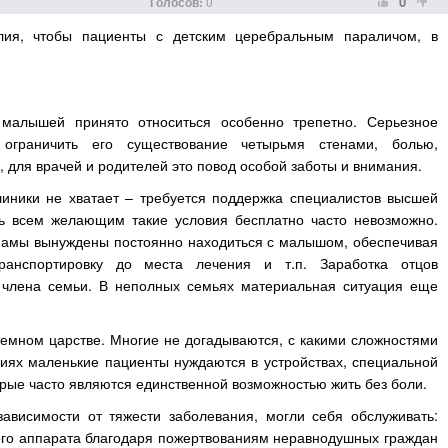
0
Голосов:
0
ия, чтобы пациенты с детским церебральным параличом, в
 малышей принято относиться особенно трепетно. Серьезное
ограничить его существование четырьмя стенами, болью,
 для врачей и родителей это повод особой заботы и внимания.
линики не хватает – требуется поддержка специалистов высшей
ть всем желающим такие условия бесплатно часто невозможно.
о, мамы вынуждены постоянно находиться с малышом, обеспечивая
ранспортировку до места лечения и т.п. Заработка отцов
 члена семьи. В неполных семьях материальная ситуация еще
темном царстве. Многие не догадываются, с какими сложностями
иях маленькие пациенты нуждаются в устройствах, специальной
орые часто являются единственной возможностью жить без боли.
висимости от тяжести заболевания, могли себя обслуживать:
ного аппарата благодаря пожертвованиям неравнодушных граждан