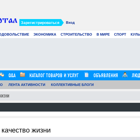
Зарегистрироваться
Вход
ОДОВОЛЬСТВИЕ
ЭКОНОМИКА
СТРОИТЕЛЬСТВО
В МИРЕ
СПОРТ
КУЛЬ
Современное создание смет: как
Вир
цифровые технологии и
рек
искусственный интеллект меняют
в 2
строительные расчеты
.07.26
0
21.07.26
0
12:57:00
16:20:00
Q&A
КАТАЛОГ ТОВАРОВ И УСЛУГ
ОБЪЯВЛЕНИЯ
ЛЮД
ТО
ЛЕНТА АКТИВНОСТИ
КОЛЛЕКТИВНЫЕ БЛОГИ
 ЖИЗНИ
 качество жизни