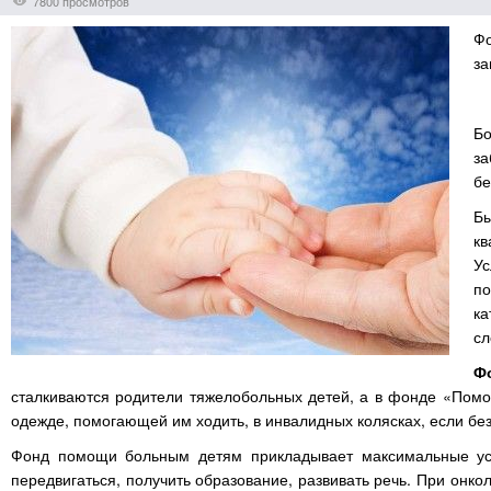
7800 просмотров
Ф
за
Бо
з
бе
Бы
кв
Ус
п
ка
сл
Ф
сталкиваются родители тяжелобольных детей, а в фонде «Помо
одежде, помогающей им ходить, в инвалидных колясках, если бе
Фонд помощи больным детям прикладывает максимальные усил
передвигаться, получить образование, развивать речь. При он