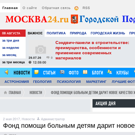
О сайте
Обратная связь
RSS
Главная
08
ВАЖНОЕ
ПОЛИТИКА
ПРИРОДА
ГОРОДСКАЯ ЖИЗНЬ
ПР
АВГУСТА
за три дня
РАЗВЛЕЧЕНИЯ И ОТДЫХ
тель
Сэндвич-панели в строительстве:
е советы для
преимущества, особенности и
за неделю
вого
применение современных
за месяц
материалов
29.07.26
0
24
за три месяца
12:59:00
НОВОСТИ
СТАТЬИ
ФОТО
БЛОГИ
КЛУБЫ
АСТРОНОМИЯ
ГЕОЛОГИЯ
ПСИХОЛОГИЯ
МАРКЕТИНГ
ЛУЧШИЕ ФО
ГЛАВНАЯ
НОВОСТИ
ФОНД ПОМОЩИ БОЛЬНЫМ ДЕТЯМ ДАРИТ НОВОЕ КАЧЕСТВО
АКЦИЯ ДНЯ
2 мая 2017,
Новости
Администратор
Фонд помощи больным детям дарит новое