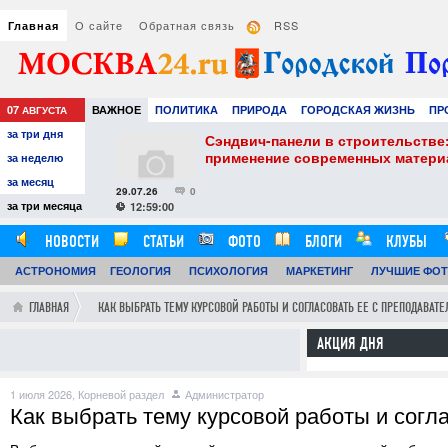
О сайте
Обратная связь
RSS
Главная
07
ВАЖНОЕ
ПОЛИТИКА
ПРИРОДА
ГОРОДСКАЯ ЖИЗНЬ
ПР
АВГУСТА
за три дня
НАУКА
ТЕХНОЛОГИИ
ЗНАМЕНИТОСТИ
АВТО
РАЗВЛЕЧЕ
оветы для
Сэндвич-панели в строительстве: п
применение современных материал
за неделю
за месяц
29.07.26
0
за три месяца
12:59:00
НОВОСТИ
СТАТЬИ
ФОТО
БЛОГИ
КЛУБЫ
АСТРОНОМИЯ
ОБЗОРЫ
ГЕОЛОГИЯ
ВИДЕОРЕПОРТАЖИ
ПСИХОЛОГИЯ
МАРКЕТИНГ
ЛУЧШИЕ ФО
ГЛАВНАЯ
КАК ВЫБРАТЬ ТЕМУ КУРСОВОЙ РАБОТЫ И СОГЛАСОВАТЬ ЕЕ С ПРЕПОДАВАТ
АКЦИЯ ДНЯ
1 июля 2026,
Корневой раздел
Администратор
Как выбрать тему курсовой работы и согл