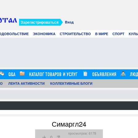
Зарегистрироваться
Вход
ОДОВОЛЬСТВИЕ
ЭКОНОМИКА
СТРОИТЕЛЬСТВО
В МИРЕ
СПОРТ
КУЛЬ
Современное создание смет: как
Вир
цифровые технологии и
рек
искусственный интеллект меняют
в 2
строительные расчеты
.07.26
0
21.07.26
0
12:57:00
16:20:00
Q&A
КАТАЛОГ ТОВАРОВ И УСЛУГ
ОБЪЯВЛЕНИЯ
ЛЮД
ТО
ЛЕНТА АКТИВНОСТИ
КОЛЛЕКТИВНЫЕ БЛОГИ
Симаргл24
просмотров: 6178
0