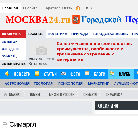
О сайте
Обратная связь
RSS
Главная
09
ВАЖНОЕ
ПОЛИТИКА
ПРИРОДА
ГОРОДСКАЯ ЖИЗНЬ
ПР
АВГУСТА
за три дня
РАЗВЛЕЧЕНИЯ И ОТДЫХ
тель
Сэндвич-панели в строительстве:
е советы для
преимущества, особенности и
за неделю
вого
применение современных
за месяц
материалов
29.07.26
0
24
за три месяца
12:59:00
НОВОСТИ
СТАТЬИ
ФОТО
БЛОГИ
КЛУБЫ
АСТРОНОМИЯ
ГЕОЛОГИЯ
ПСИХОЛОГИЯ
МАРКЕТИНГ
ЛУЧШИЕ ФО
ГЛАВНАЯ
КЛУБЫ
МИФЫ О РОССИИ
СИМАРГЛ
СИМАРГЛ24
АКЦИЯ ДНЯ
Симаргл