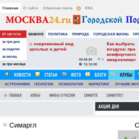
О сайте
Обратная связь
RSS
Главная
07
ВАЖНОЕ
ПОЛИТИКА
ПРИРОДА
ГОРОДСКАЯ ЖИЗНЬ
ПР
АВГУСТА
за три дня
НАУКА
ТЕХНОЛОГИИ
ЗНАМЕНИТОСТИ
АВТО
РАЗВЛЕЧЕ
еменный вид
Как выбрать увлажнитель
 и детей
воздуха: практические советы для
за неделю
комфортного и здорового
за месяц
микроклимата
03.08.26
0
2
за три месяца
13:10:00
НОВОСТИ
СТАТЬИ
ФОТО
БЛОГИ
КЛУБЫ
АСТРОНОМИЯ
ОБЗОРЫ
ГЕОЛОГИЯ
ВИДЕОРЕПОРТАЖИ
ПСИХОЛОГИЯ
МАРКЕТИНГ
ЛУЧШИЕ ФО
ГЛАВНАЯ
КЛУБЫ
МИФЫ О РОССИИ
СИМАРГЛ
СИМАРГЛ21
АКЦИЯ ДНЯ
Симаргл
С
+1