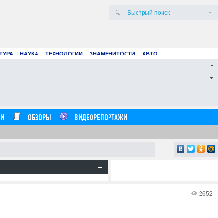
ТУРА
НАУКА
ТЕХНОЛОГИИ
ЗНАМЕНИТОСТИ
АВТО
 создание смет: как цифровые технологии и
ый интеллект меняют строительные расчеты
21.07.26
16:20:00
И
ОБЗОРЫ
ВИДЕОРЕПОРТАЖИ
2652