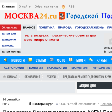
О сайте
Обратная связь
RSS
Главная
06
ВАЖНОЕ
ПОЛИТИКА
ПРИРОДА
ГОРОДСКАЯ ЖИЗНЬ
ПР
АВГУСТА
за три дня
РАЗВЛЕЧЕНИЯ И ОТДЫХ
еские советы для
Сэндвич-панели в строитель
применение современных м
за неделю
за месяц
29.07.26
0
за три месяца
12:59:00
НОВОСТИ
СТАТЬИ
ФОТО
БЛОГИ
КЛУБЫ
АСТРОНОМИЯ
ГЕОЛОГИЯ
ПСИХОЛОГИЯ
МАРКЕТИНГ
ЛУЧШИЕ ФО
ГЛАВНАЯ
ОБЪЯВЛЕНИЯ
УСЛУГИ
ПРЕДЛАГАЮ РЕМОНТ ГИДРОМОТОРА A2FM B
АКЦИЯ ДНЯ
14 сентября
2017
Екатеринбург
ООО "СтройТехКомплект"
Все объ
Предлагаю Ремонт гидромотора A2FM Bosch 