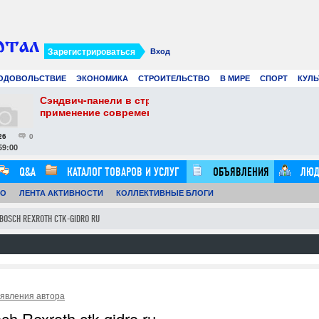
Зарегистрироваться
Вход
ОДОВОЛЬСТВИЕ
ЭКОНОМИКА
СТРОИТЕЛЬСТВО
В МИРЕ
СПОРТ
КУЛЬ
стве: преимущества, особенности и
Современное
атериалов
искусственн
24.07.26
0
12:57:00
Q&A
КАТАЛОГ ТОВАРОВ И УСЛУГ
ОБЪЯВЛЕНИЯ
ЛЮД
ТО
ЛЕНТА АКТИВНОСТИ
КОЛЛЕКТИВНЫЕ БЛОГИ
OSCH REXROTH CTK-GIDRO RU
явления автора
Rexroth ctk-gidro ru