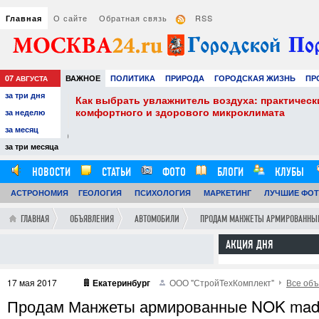
О сайте
Обратная связь
RSS
Главная
07
ВАЖНОЕ
ПОЛИТИКА
ПРИРОДА
ГОРОДСКАЯ ЖИЗНЬ
ПР
АВГУСТА
за три дня
НАУКА
ТЕХНОЛОГИИ
ЗНАМЕНИТОСТИ
АВТО
РАЗВЛЕЧЕ
жнитель воздуха: практические советы для
Сэ
дорового микроклимата
п
за неделю
за месяц
29.07.26
0
за три месяца
12:59:00
НОВОСТИ
СТАТЬИ
ФОТО
БЛОГИ
КЛУБЫ
АСТРОНОМИЯ
ОБЗОРЫ
ГЕОЛОГИЯ
ВИДЕОРЕПОРТАЖИ
ПСИХОЛОГИЯ
МАРКЕТИНГ
ЛУЧШИЕ ФО
ГЛАВНАЯ
ОБЪЯВЛЕНИЯ
АВТОМОБИЛИ
ПРОДАМ МАНЖЕТЫ АРМИРОВАННЫЕ N
АКЦИЯ ДНЯ
17 мая 2017
Екатеринбург
ООО "СтройТехКомплект"
Все объ
Продам Манжеты армированные NOK made in