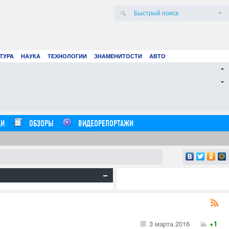
ТУРА
НАУКА
ТЕХНОЛОГИИ
ЗНАМЕНИТОСТИ
АВТО
для покупки рекламы в Facebook & Google
Клуб
чшие платежки
выхо
20.07.26
0
14:54:00
И
ОБЗОРЫ
ВИДЕОРЕПОРТАЖИ
3 марта 2016
+1