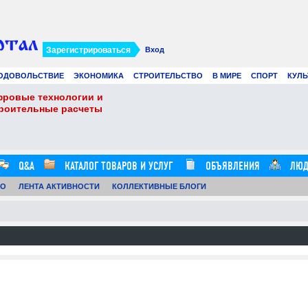
Зарегистрироваться
Вход
ОДОВОЛЬСТВИЕ
ЭКОНОМИКА
СТРОИТЕЛЬСТВО
В МИРЕ
СПОРТ
КУЛЬ
фровые технологии и
Виртуальные карты 
троительные расчеты
Ads в 2026 году: лу
21.07.26
0
16:20:00
Q&A
КАТАЛОГ ТОВАРОВ И УСЛУГ
ОБЪЯВЛЕНИЯ
ЛЮД
ТО
ЛЕНТА АКТИВНОСТИ
КОЛЛЕКТИВНЫЕ БЛОГИ