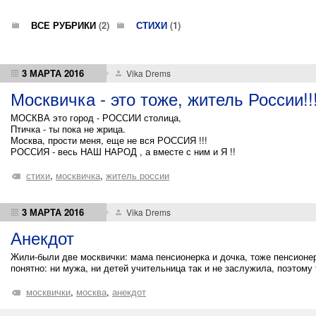
ВСЕ РУБРИКИ
(2)
СТИХИ
(1)
3 МАРТА 2016
Vika Drems
Москвичка - это тоже, житель России!!
МОСКВА это город - РОССИИ столица,
Птичка - ты пока не жрица.
Москва, прости меня, еще не вся РОССИЯ !!!
РОССИЯ - весь НАШ НАРОД , а вместе с ним и Я !!
стихи
,
москвичка
,
житель россии
3 МАРТА 2016
Vika Drems
Анекдот
Жили-были две москвички: мама пенсионерка и дочка, тоже пенсионер
понятно: ни мужа, ни детей учительница так и не заслужила, поэтому
москвички
,
москва
,
анекдот