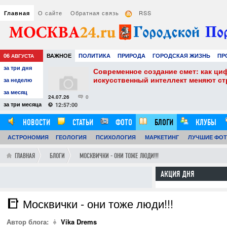
О сайте
Обратная связь
RSS
Главная
06
ВАЖНОЕ
ПОЛИТИКА
ПРИРОДА
ГОРОДСКАЯ ЖИЗНЬ
ПР
АВГУСТА
за три дня
РАЗВЛЕЧЕНИЯ И ОТДЫХ
собенности и
Современное создание смет: как ци
искусственный интеллект меняют с
за неделю
за месяц
24.07.26
0
за три месяца
12:57:00
НОВОСТИ
СТАТЬИ
ФОТО
БЛОГИ
КЛУБЫ
АСТРОНОМИЯ
ГЕОЛОГИЯ
ПСИХОЛОГИЯ
МАРКЕТИНГ
ЛУЧШИЕ ФО
ГЛАВНАЯ
БЛОГИ
МОСКВИЧКИ - ОНИ ТОЖЕ ЛЮДИ!!!
АКЦИЯ ДНЯ
Москвички - они тоже люди!!!
Автор блога:
Vika Drems