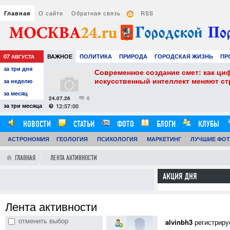
О сайте
Обратная связь
RSS
Главная
07
ВАЖНОЕ
ПОЛИТИКА
ПРИРОДА
ГОРОДСКАЯ ЖИЗНЬ
ПР
АВГУСТА
за три дня
НАУКА
ТЕХНОЛОГИИ
ЗНАМЕНИТОСТИ
АВТО
РАЗВЛЕЧЕ
собенности и
Современное создание смет: как ци
искусственный интеллект меняют с
за неделю
за месяц
24.07.26
0
за три месяца
12:57:00
НОВОСТИ
СТАТЬИ
ФОТО
БЛОГИ
КЛУБЫ
АСТРОНОМИЯ
ОБЗОРЫ
ГЕОЛОГИЯ
ВИДЕОРЕПОРТАЖИ
ПСИХОЛОГИЯ
МАРКЕТИНГ
ЛУЧШИЕ ФО
ГЛАВНАЯ
ЛЕНТА АКТИВНОСТИ
АКЦИЯ ДНЯ
Лента активности
отменить выбор
alvinbh3
регистриру