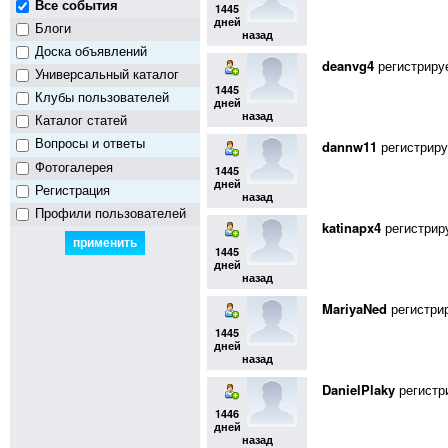
Все события
1445
дней
Блоги
назад
Доска объявлений
deanvg4
регистриру
Универсальный каталог
1445
Клубы пользователей
дней
назад
Каталог статей
Вопросы и ответы
dannw11
регистриру
Фотогалерея
1445
дней
Регистрация
назад
Профили пользователей
katinapx4
регистрир
1445
дней
назад
MariyaNed
регистрир
1445
дней
назад
DanielPlaky
регистр
1446
дней
назад