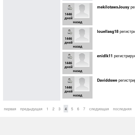
mekilotawxJousy
ре
1446
дней
назад
louellasg18
регистри
1446
дней
назад
enidlk11
регистриру
1446
дней
назад
Daviddswe
регистри
1446
дней
назад
первая
предыдущая
1
2
3
4
5
6
7
следующая
последняя