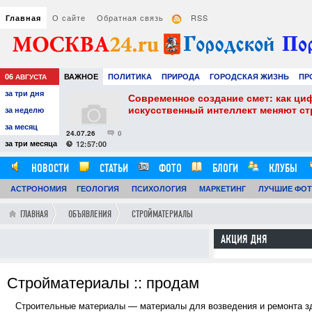
О сайте
Обратная связь
RSS
Главная
06
ВАЖНОЕ
ПОЛИТИКА
ПРИРОДА
ГОРОДСКАЯ ЖИЗНЬ
ПР
АВГУСТА
за три дня
РАЗВЛЕЧЕНИЯ И ОТДЫХ
собенности и
Современное создание смет: как ци
искусственный интеллект меняют с
за неделю
за месяц
24.07.26
0
за три месяца
12:57:00
НОВОСТИ
СТАТЬИ
ФОТО
БЛОГИ
КЛУБЫ
АСТРОНОМИЯ
ГЕОЛОГИЯ
ПСИХОЛОГИЯ
МАРКЕТИНГ
ЛУЧШИЕ ФО
ГЛАВНАЯ
ОБЪЯВЛЕНИЯ
СТРОЙМАТЕРИАЛЫ
АКЦИЯ ДНЯ
Стройматериалы :: продам
Строительные материалы — материалы для возведения и ремонта зд