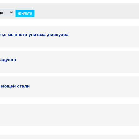
,с мывного унитаза ,писсуара
радусов
веющей стали