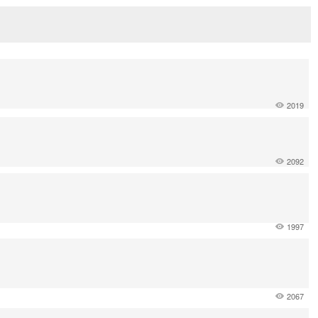
2019
2092
1997
2067