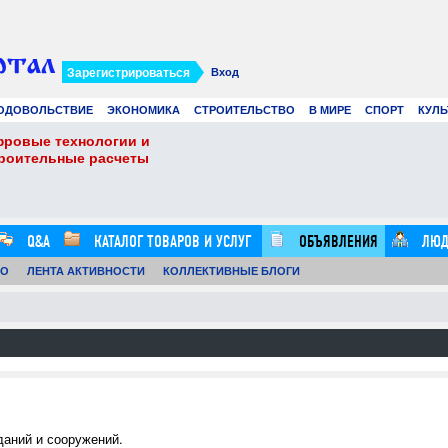
Зарегистрироваться
Вход
ОДОВОЛЬСТВИЕ
ЭКОНОМИКА
СТРОИТЕЛЬСТВО
В МИРЕ
СПОРТ
КУЛЬ
фровые технологии и
Виртуальные карты 
троительные расчеты
Ads в 2026 году: лу
21.07.26
0
16:20:00
Q&A
КАТАЛОГ ТОВАРОВ И УСЛУГ
ОБЪЯВЛЕНИЯ
ЛЮД
ТО
ЛЕНТА АКТИВНОСТИ
КОЛЛЕКТИВНЫЕ БЛОГИ
аний и сооружений.