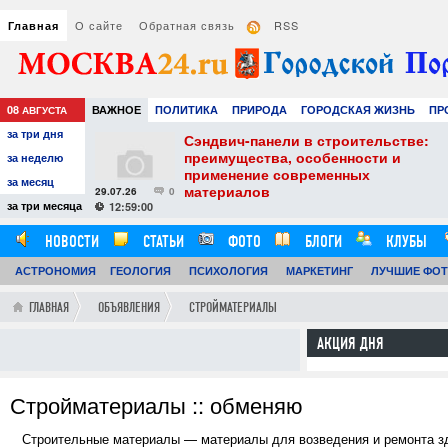
О сайте
Обратная связь
RSS
Главная
08
ВАЖНОЕ
ПОЛИТИКА
ПРИРОДА
ГОРОДСКАЯ ЖИЗНЬ
ПР
АВГУСТА
за три дня
НАУКА
ТЕХНОЛОГИИ
ЗНАМЕНИТОСТИ
АВТО
РАЗВЛЕЧЕ
тель
Сэндвич-панели в строительстве:
е советы для
преимущества, особенности и
за неделю
вого
применение современных
за месяц
материалов
29.07.26
0
24
за три месяца
12:59:00
НОВОСТИ
СТАТЬИ
ФОТО
БЛОГИ
КЛУБЫ
АСТРОНОМИЯ
ОБЗОРЫ
ГЕОЛОГИЯ
ВИДЕОРЕПОРТАЖИ
ПСИХОЛОГИЯ
МАРКЕТИНГ
ЛУЧШИЕ ФО
ГЛАВНАЯ
ОБЪЯВЛЕНИЯ
СТРОЙМАТЕРИАЛЫ
АКЦИЯ ДНЯ
Стройматериалы :: обменяю
Строительные материалы — материалы для возведения и ремонта зд