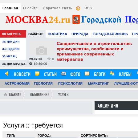
О сайте
Обратная связь
RSS
Главная
08
ВАЖНОЕ
ПОЛИТИКА
ПРИРОДА
ГОРОДСКАЯ ЖИЗНЬ
ПР
АВГУСТА
за три дня
НАУКА
ТЕХНОЛОГИИ
ЗНАМЕНИТОСТИ
АВТО
РАЗВЛЕЧЕ
тель
Сэндвич-панели в строительстве:
е советы для
преимущества, особенности и
за неделю
вого
применение современных
за месяц
материалов
29.07.26
0
24
за три месяца
12:59:00
НОВОСТИ
СТАТЬИ
ФОТО
БЛОГИ
КЛУБЫ
АСТРОНОМИЯ
ОБЗОРЫ
ГЕОЛОГИЯ
ВИДЕОРЕПОРТАЖИ
ПСИХОЛОГИЯ
МАРКЕТИНГ
ЛУЧШИЕ ФО
ГЛАВНАЯ
ОБЪЯВЛЕНИЯ
УСЛУГИ
АКЦИЯ ДНЯ
Услуги :: требуется
ТИП:
ГОРОД:
СОРТИРОВАТЬ: