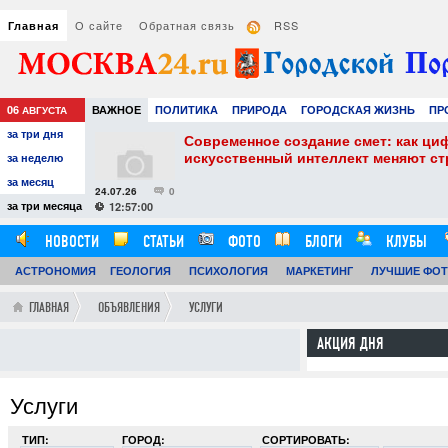
О сайте
Обратная связь
RSS
Главная
06
ВАЖНОЕ
ПОЛИТИКА
ПРИРОДА
ГОРОДСКАЯ ЖИЗНЬ
ПР
АВГУСТА
за три дня
НАУКА
ТЕХНОЛОГИИ
ЗНАМЕНИТОСТИ
АВТО
РАЗВЛЕЧЕ
собенности и
Современное создание смет: как ци
искусственный интеллект меняют с
за неделю
за месяц
24.07.26
0
за три месяца
12:57:00
НОВОСТИ
СТАТЬИ
ФОТО
БЛОГИ
КЛУБЫ
АСТРОНОМИЯ
ОБЗОРЫ
ГЕОЛОГИЯ
ВИДЕОРЕПОРТАЖИ
ПСИХОЛОГИЯ
МАРКЕТИНГ
ЛУЧШИЕ ФО
ГЛАВНАЯ
ОБЪЯВЛЕНИЯ
УСЛУГИ
АКЦИЯ ДНЯ
Услуги
ТИП:
ГОРОД:
СОРТИРОВАТЬ: