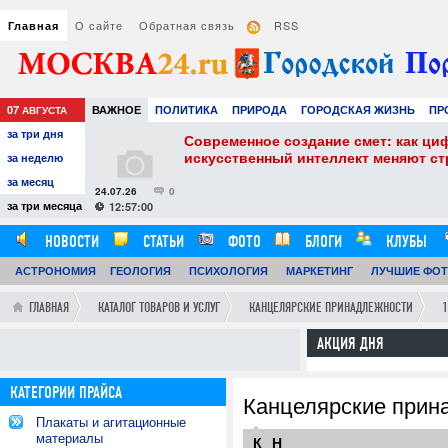
О сайте
Обратная связь
RSS
Главная
07
ВАЖНОЕ
ПОЛИТИКА
ПРИРОДА
ГОРОДСКАЯ ЖИЗНЬ
ПР
АВГУСТА
за три дня
РАЗВЛЕЧЕНИЯ И ОТДЫХ
собенности и
Современное создание смет: как ци
искусственный интеллект меняют с
за неделю
за месяц
24.07.26
0
за три месяца
12:57:00
НОВОСТИ
СТАТЬИ
ФОТО
БЛОГИ
КЛУБЫ
АСТРОНОМИЯ
ГЕОЛОГИЯ
ПСИХОЛОГИЯ
МАРКЕТИНГ
ЛУЧШИЕ ФО
ГЛАВНАЯ
КАТАЛОГ ТОВАРОВ И УСЛУГ
КАНЦЕЛЯРСКИЕ ПРИНАДЛЕЖНОСТИ
1
АКЦИЯ ДНЯ
КАТЕГОРИИ ПРАЙСА
Канцелярские прин
Плакаты и агитационные
материалы
К
Н