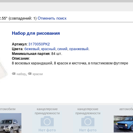
.55" (совпадений: 1)
Отменить поиск
Набор для рисования
Артикул
:
3170050PK2
Цвета
:
бежевый
,
красный
,
синий
,
оранжевый
.
Минимальная партия
: 84 шт.
Описание
:
8 восковых карандашей, 8 красок и кисточка, в пластиковом футляре
,
набор
краски
втомобили
канцелярские
канцелярские
автомоб
принадлежности
принадлежности