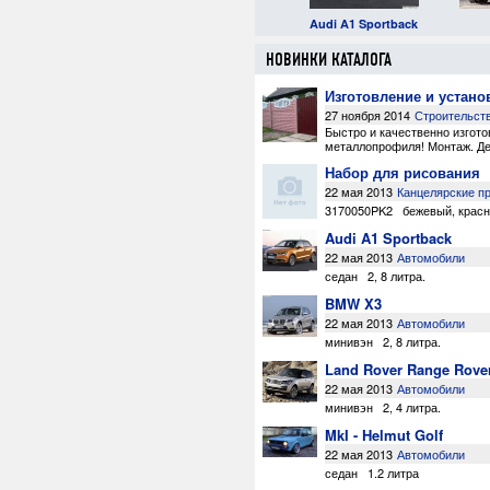
Mitsubishi Eterna!
Subaru Domingo
Audi A1 Sportback
НОВИНКИ КАТАЛОГА
Изготовление и устано
27 ноября 2014
Строительст
Быстро и качественно изгот
металлопрофиля! Монтаж. Дем
Набор для рисования
22 мая 2013
Канцелярские п
3170050PK2
бежевый
,
крас
Audi A1 Sportback
22 мая 2013
Автомобили
седан
2
,
8 литра
.
BMW X3
22 мая 2013
Автомобили
минивэн
2
,
8 литра
.
Land Rover Range Rove
22 мая 2013
Автомобили
минивэн
2
,
4 литра
.
MkI - Helmut Golf
22 мая 2013
Автомобили
седан
1.2 литра