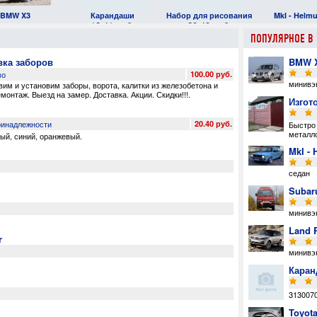
BMW X3
Карандаши
Набор для рисования
MkI - Helmu
12.41 руб.
20.40 руб.
ПОПУЛЯРНОЕ В 
вка заборов
BMW 
во
100.00 руб.
минивэ
овим и установим заборы
,
ворота
,
калитки из железобетона и
онтаж. Выезд на замер. Доставка. Акции. Скидки!!!
.
Изгот
ринадлежности
20.40 руб.
Быстро 
металло
ный
,
синий
,
оранжевый
.
MkI - 
седан
Subar
минивэ
Land 
r
минивэ
Каран
313007
Toyot