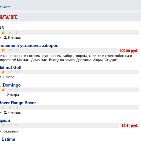
t Golf
Mitsubishi Eterna!
Subaru Domingo
Audi A1 Sportback
КАТАЛОГЕ
X3
н
2
,
8 литра
.
овление и установка заборов
100.00 руб.
и качественно изготовим и установим заборы
,
ворота
,
калитки из железобетона и
профиля! Монтаж. Демонтаж. Выезд на замер. Доставка. Акции. Скидки!!!
.
Helmut Golf
1.2 литра
u Domingo
н
1.2 литра
Rover Range Rover
н
2
,
4 литра
.
даши
12.41 руб.
0
бежевый
a Estima