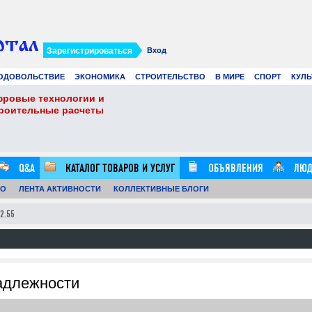
Зарегистрироваться
Вход
ОДОВОЛЬСТВИЕ
ЭКОНОМИКА
СТРОИТЕЛЬСТВО
В МИРЕ
СПОРТ
КУЛЬ
фровые технологии и
Виртуальные карты 
троительные расчеты
Ads в 2026 году: лу
21.07.26
0
16:20:00
Q&A
КАТАЛОГ ТОВАРОВ И УСЛУГ
ОБЪЯВЛЕНИЯ
ЛЮД
ТО
ЛЕНТА АКТИВНОСТИ
КОЛЛЕКТИВНЫЕ БЛОГИ
2.55
адлежности